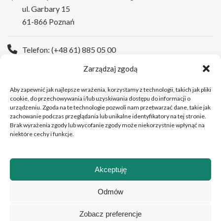
ul. Garbary 15
61-866 Poznań
Telefon: (+48 61) 885 05 00
Zarządzaj zgodą
Strona WWW:
https://wco.pl
Aby zapewnić jak najlepsze wrażenia, korzystamy z technologii, takich jak pliki
cookie, do przechowywania i/lub uzyskiwania dostępu do informacji o
urządzeniu. Zgoda na te technologie pozwoli nam przetwarzać dane, takie jak
zachowanie podczas przeglądania lub unikalne identyfikatory na tej stronie.
Brak wyrażenia zgody lub wycofanie zgody może niekorzystnie wpłynąć na
niektóre cechy i funkcje.
Akceptuję
Copyright © 2026 Wielkopolskie Centrum Onkologii
Odmów
Zobacz preferencje