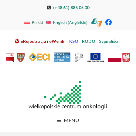
Przeskocz do nawigacji
Przeskocz do treści
Przeskocz do stopki
Przejdź do mapy strony
Przejdź do elektronicznej rejestracji pacjenta
(+48 61) 885 05 00
Polski
English
(
Angielski
)
eRejestracja i eWyniki
KSO
RODO
Sygnaliści
MENU