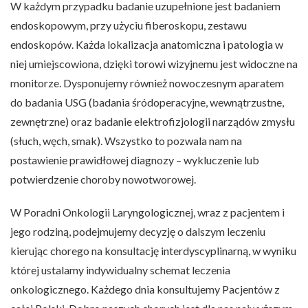
W każdym przypadku badanie uzupełnione jest badaniem
endoskopowym, przy użyciu fiberoskopu, zestawu
endoskopów. Każda lokalizacja anatomiczna i patologia w
niej umiejscowiona, dzięki torowi wizyjnemu jest widoczne na
monitorze. Dysponujemy również nowoczesnym aparatem
do badania USG (badania śródoperacyjne, wewnątrzustne,
zewnętrzne) oraz badanie elektrofizjologii narządów zmysłu
(słuch, węch, smak). Wszystko to pozwala nam na
postawienie prawidłowej diagnozy – wykluczenie lub
potwierdzenie choroby nowotworowej.
W Poradni Onkologii Laryngologicznej, wraz z pacjentem i
jego rodziną, podejmujemy decyzję o dalszym leczeniu
kierując chorego na konsultację interdyscyplinarną, w wyniku
której ustalamy indywidualny schemat leczenia
onkologicznego. Każdego dnia konsultujemy Pacjentów z