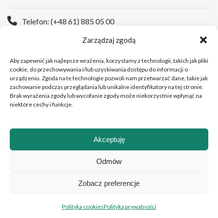
Telefon: (+48 61) 885 05 00
Zarządzaj zgodą
Strona WWW:
https://wco.pl
Aby zapewnić jak najlepsze wrażenia, korzystamy z technologii, takich jak pliki
cookie, do przechowywania i/lub uzyskiwania dostępu do informacji o
urządzeniu. Zgoda na te technologie pozwoli nam przetwarzać dane, takie jak
zachowanie podczas przeglądania lub unikalne identyfikatory na tej stronie.
Brak wyrażenia zgody lub wycofanie zgody może niekorzystnie wpłynąć na
niektóre cechy i funkcje.
Akceptuję
Copyright © 2026 Wielkopolskie Centrum Onkologii
Odmów
Zobacz preferencje
Polski
English
(
Angielski
)
Polityka cookies
Polityka prywatności