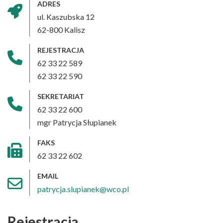
ADRES
ul. Kaszubska 12
62-800 Kalisz
REJESTRACJA
62 33 22 589
62 33 22 590
SEKRETARIAT
62 33 22 600
mgr Patrycja Słupianek
FAKS
62 33 22 602
EMAIL
patrycja.slupianek@wco.pl
Rejestracja