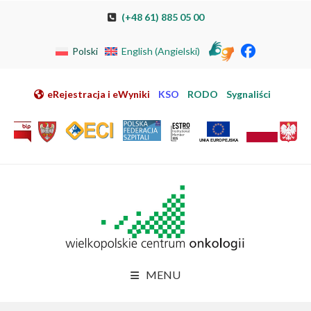
Przeskocz do nawigacji
Przeskocz do treści
Przeskocz do stopki
Przejdź do mapy strony
Przejdź do elektronicznej rejestracji pacjenta
(+48 61) 885 05 00
Polski
English
(
Angielski
)
eRejestracja i eWyniki
KSO
RODO
Sygnaliści
MENU