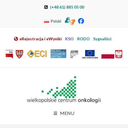
Przeskocz do nawigacji
Przeskocz do treści
Przeskocz do stopki
Przejdź do mapy strony
Przejdź do elektronicznej rejestracji pacjenta
(+48 61) 885 05 00
Polski
eRejestracja i eWyniki
KSO
RODO
Sygnaliści
MENU