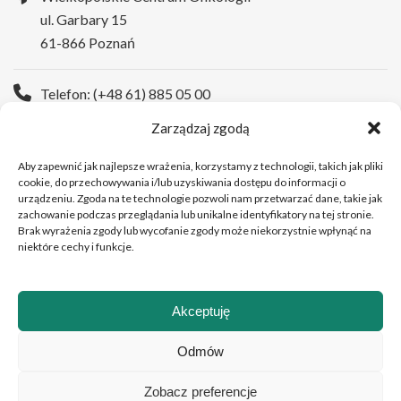
ul. Garbary 15
61-866 Poznań
Telefon: (+48 61) 885 05 00
Zarządzaj zgodą
Strona WWW:
https://wco.pl
Aby zapewnić jak najlepsze wrażenia, korzystamy z technologii, takich jak pliki
cookie, do przechowywania i/lub uzyskiwania dostępu do informacji o
urządzeniu. Zgoda na te technologie pozwoli nam przetwarzać dane, takie jak
zachowanie podczas przeglądania lub unikalne identyfikatory na tej stronie.
Brak wyrażenia zgody lub wycofanie zgody może niekorzystnie wpłynąć na
niektóre cechy i funkcje.
Akceptuję
Copyright © 2026 Wielkopolskie Centrum Onkologii
Odmów
Zobacz preferencje