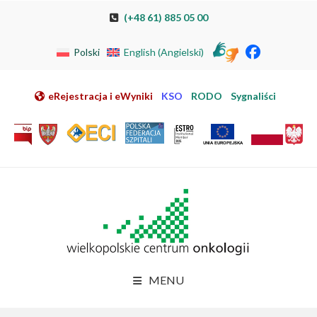
Przeskocz do nawigacji
Przeskocz do treści
Przeskocz do stopki
Przejdź do mapy strony
Przejdź do elektronicznej rejestracji pacjenta
(+48 61) 885 05 00
Polski
English
(
Angielski
)
eRejestracja i eWyniki
KSO
RODO
Sygnaliści
MENU