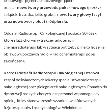
krokowego, pęcherza moczowego, jąder i
prącia),
nowotwory przewodu pokarmowego
(przełyk,
żołądek, trzustka, jelito grube)
, nowotwory głowy i szyi
oraz nowotwory płuc i śródpiersia.
Oddział Radioterapii Onkologicznej I posiada 30 łóżek,
które służą chorym w trakcie radioterapii,
chemioradioterapii lub w sytuacji potrzeby pilnego leczenia
objawów ubocznych radio, – radiochemioterapii po jej
zakończeniu.
Kadrę
Oddziału Radioterapii Onkologicznej I
stanowi
zespół doświadczonych lekarzy specjalistów radioterapii
onkologicznej oraz pielęgniarek onkologicznych. Ponadto do
dyspozycji naszych chorych jest personel wspomagający
opiekę, który stanowi zespół wysoko kwalifikowanych
fizjoterapeutów i pschychologów. Wieloletnie