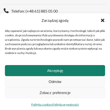
Telefon: (+48 61) 885 05 00
Zarządzaj zgodą
Strona WWW:
https://wco.pl
Aby zapewnić jak najlepsze wrażenia, korzystamy z technologii, takich jak pliki
cookie, do przechowywania i/lub uzyskiwania dostępu do informacji o
urządzeniu. Zgoda na te technologie pozwoli nam przetwarzać dane, takie jak
zachowanie podczas przeglądania lub unikalne identyfikatory na tej stronie.
Brak wyrażenia zgody lub wycofanie zgody może niekorzystnie wpłynąć na
niektóre cechy i funkcje.
Akceptuję
Copyright © 2026 Wielkopolskie Centrum Onkologii
Odmów
Zobacz preferencje
Polski
English
(
Angielski
)
Polityka cookies
Polityka prywatności