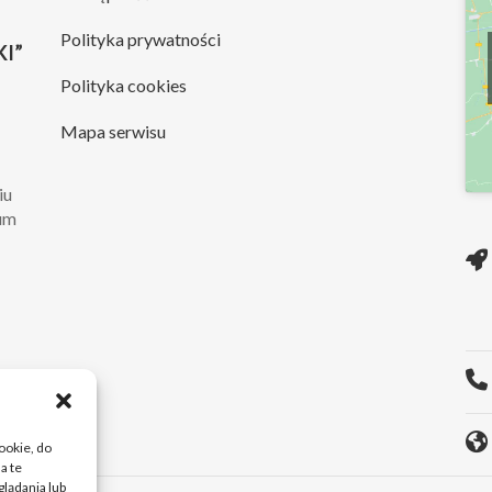
Polityka prywatności
I”
Polityka cookies
Mapa serwisu
iu
rum
ie
O...
cookie, do
a te
lądania lub