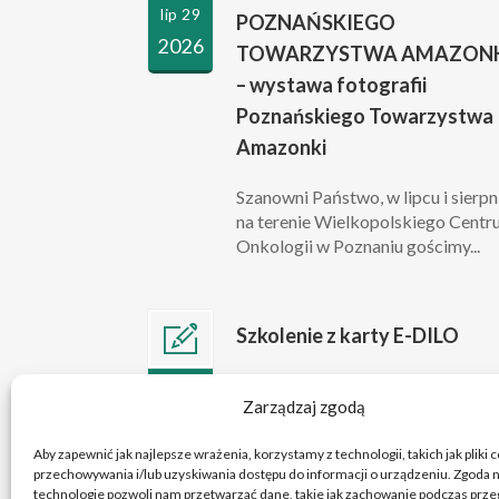
lip 29
POZNAŃSKIEGO
2026
TOWARZYSTWA AMAZONK
– wystawa fotografii
Poznańskiego Towarzystwa
Amazonki
Szanowni Państwo, w lipcu i sierpn
na terenie Wielkopolskiego Cent
Onkologii w Poznaniu gościmy...
Szkolenie z karty E-DILO
Szanowni Państwo, w związku z
lip 10
Zarządzaj zgodą
przygotowaniami do wejścia w życ
2026
obowiązku wystawiania kart e-DIL
Aby zapewnić jak najlepsze wrażenia, korzystamy z technologii, takich jak pliki 
przechowywania i/lub uzyskiwania dostępu do informacji o urządzeniu. Zgoda n
technologie pozwoli nam przetwarzać dane, takie jak zachowanie podczas przeg