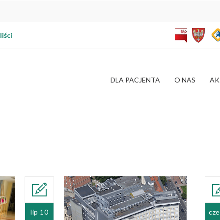
iści
DLA PACJENTA
O NAS
AK
rum Onkologii
lip 10
cze