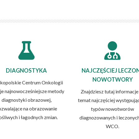
DIAGNOSTYKA
NAJCZĘŚCIEJ LECZO
NOWOTWORY
kopolskie Centrum Onkologii
uje najnowocześniejsze metody
Znajdziesz tutaj informacje
diagnostyki obrazowej,
temat najczęściej występują
ozwalające na obrazowanie
typów nowotworów
ośliwych i łagodnych zmian.
diagnozowanych i leczonyc
WCO.