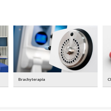
Brachyterapia
C