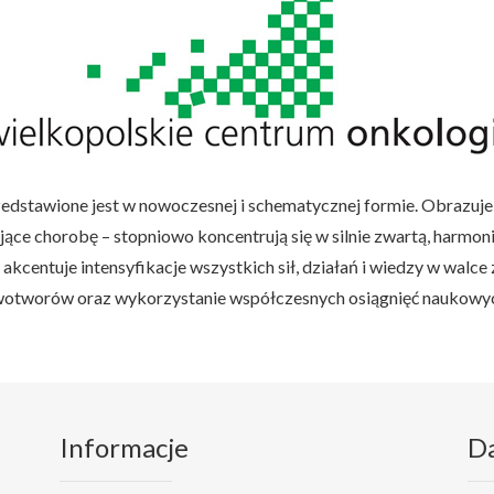
stawione jest w nowoczesnej i schematycznej formie. Obrazuje p
ące chorobę – stopniowo koncentrują się w silnie zwartą, harmon
kcentuje intensyfikacje wszystkich sił, działań i wiedzy w walc
 nowotworów oraz wykorzystanie współczesnych osiągnięć naukow
Informacje
D