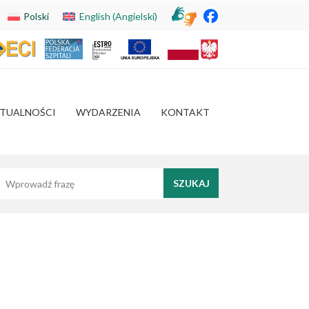
Polski
English
(
Angielski
)
TUALNOŚCI
WYDARZENIA
KONTAKT
yszukaj frazę