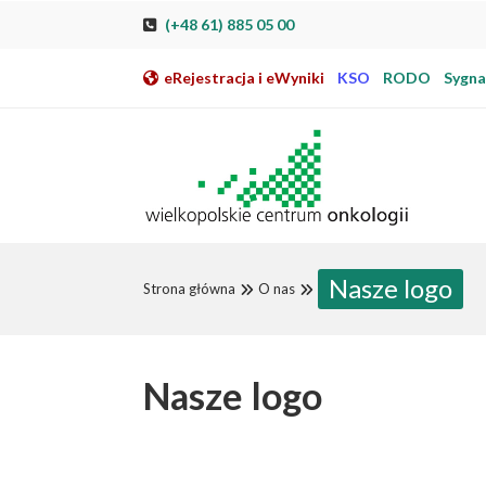
Przeskocz do nawigacji
Przeskocz do treści
Przeskocz do stopki
Przejdź do mapy strony
Przejdź do elektronicznej rejestracji pacjenta
(+48 61) 885 05 00
eRejestracja i eWyniki
KSO
RODO
Sygnal
Nasze logo
Strona główna
O nas
Nasze logo