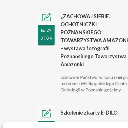
„ZACHOWAJ SIEBIE.
OCHOTNICZKI
lip 29
POZNAŃSKIEGO
2026
TOWARZYSTWA AMAZONK
– wystawa fotografii
Poznańskiego Towarzystwa
Amazonki
Szanowni Państwo, w lipcu i sierpn
na terenie Wielkopolskiego Cent
Onkologii w Poznaniu gościmy...
Szkolenie z karty E-DILO
Szanowni Państwo, w związku z
lip 10