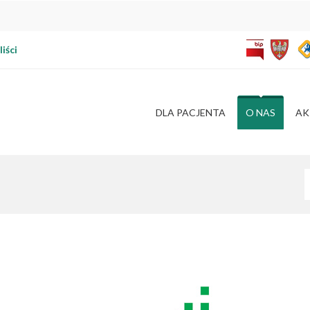
iści
DLA PACJENTA
O NAS
AK
W