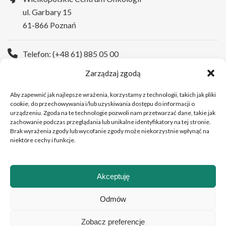
ul. Garbary 15
61-866 Poznań
Telefon: (+48 61) 885 05 00
Zarządzaj zgodą
Strona WWW:
https://wco.pl
Aby zapewnić jak najlepsze wrażenia, korzystamy z technologii, takich jak pliki
cookie, do przechowywania i/lub uzyskiwania dostępu do informacji o
urządzeniu. Zgoda na te technologie pozwoli nam przetwarzać dane, takie jak
zachowanie podczas przeglądania lub unikalne identyfikatory na tej stronie.
Brak wyrażenia zgody lub wycofanie zgody może niekorzystnie wpłynąć na
niektóre cechy i funkcje.
Akceptuję
Copyright © 2026 Wielkopolskie Centrum Onkologii
Odmów
Zobacz preferencje