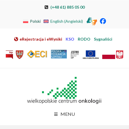
Przeskocz do nawigacji
Przeskocz do treści
Przeskocz do stopki
Przejdź do mapy strony
Przejdź do elektronicznej rejestracji pacjenta
(+48 61) 885 05 00
Polski
English
(
Angielski
)
eRejestracja i eWyniki
KSO
RODO
Sygnaliści
MENU