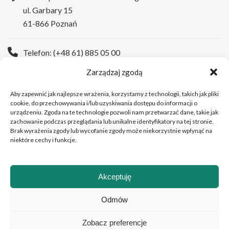
ul. Garbary 15
61-866 Poznań
Telefon: (+48 61) 885 05 00
Zarządzaj zgodą
Strona WWW:
https://wco.pl
Aby zapewnić jak najlepsze wrażenia, korzystamy z technologii, takich jak pliki
cookie, do przechowywania i/lub uzyskiwania dostępu do informacji o
urządzeniu. Zgoda na te technologie pozwoli nam przetwarzać dane, takie jak
zachowanie podczas przeglądania lub unikalne identyfikatory na tej stronie.
Brak wyrażenia zgody lub wycofanie zgody może niekorzystnie wpłynąć na
niektóre cechy i funkcje.
Akceptuję
Copyright © 2026 Wielkopolskie Centrum Onkologii
Odmów
Zobacz preferencje