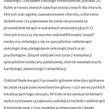
Radiologii i Zakładem Patologii Nowotworów, posiada 20
łóżek w nowoczesnych salach przeznaczonych dla chorych,
których stan ogólny, zaawansowanie choroby, schorzenia
dodatkowe czy planowane leczenie nie pozwala na
prowadzenie terapii w warunkach ambulatoryjnych. O
chorych troszczy się wysoko wykwalifikowany zespół
medyczny składający się ze specjalistów radioterapii
onkologicznej, pielęgniarek onkologicznych oraz
psychologów. Zespół oddziału korzysta z konsultacji
specjalistów medycyny paliatywnej, chorób wewnętrznych,
kardiologii, diabetologii i rehabilitacji.
Oddział Radioterapii II prowadzi głównie interdyscyplinarne
leczenie skojarzone nowotworów głowy i szyi we wszystkich
lokalizacjach tego obszaru. W trakcie leczenia promieniami
wykorzystywane są najnowocześniejsze techniki radioterapii
trójwymiarowej z tzw. modulacją intensywności dawki