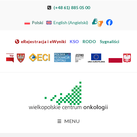
Przeskocz do nawigacji
Przeskocz do treści
Przeskocz do stopki
Przejdź do mapy strony
Przejdź do elektronicznej rejestracji pacjenta
(+48 61) 885 05 00
Polski
English
(
Angielski
)
eRejestracja i eWyniki
KSO
RODO
Sygnaliści
MENU