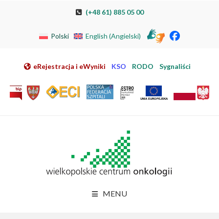
Przeskocz do nawigacji
Przeskocz do treści
Przeskocz do stopki
Przejdź do mapy strony
Przejdź do elektronicznej rejestracji pacjenta
(+48 61) 885 05 00
Polski
English
(
Angielski
)
eRejestracja i eWyniki
KSO
RODO
Sygnaliści
MENU