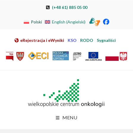
Przeskocz do nawigacji
Przeskocz do treści
Przeskocz do stopki
Przejdź do mapy strony
Przejdź do elektronicznej rejestracji pacjenta
(+48 61) 885 05 00
Polski
English
(
Angielski
)
eRejestracja i eWyniki
KSO
RODO
Sygnaliści
MENU