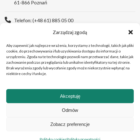
61-866 Poznań
Telefon: (+48 61) 885 05 00
Zarządzaj zgodą
Strona WWW:
https://wco.pl
Aby zapewnić jak najlepsze wrażenia, korzystamy z technologii, takich jak pliki
cookie, do przechowywania i/lub uzyskiwania dostępu do informacji o
urządzeniu. Zgoda na te technologie pozwoli nam przetwarzać dane, takie jak
zachowanie podczas przeglądania lub unikalne identyfikatory na tej stronie.
Brak wyrażenia zgody lub wycofanie zgody może niekorzystnie wpłynąć na
niektóre cechy i funkcje.
Akceptuję
Copyright © 2026 Wielkopolskie Centrum Onkologii
Odmów
Zobacz preferencje
Polski
Polityka cookies
Polityka prywatności