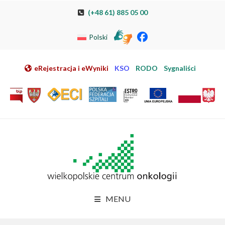
Przeskocz do nawigacji
Przeskocz do treści
Przeskocz do stopki
Przejdź do mapy strony
Przejdź do elektronicznej rejestracji pacjenta
(+48 61) 885 05 00
Polski
eRejestracja i eWyniki
KSO
RODO
Sygnaliści
MENU