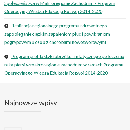
Społeczeństwa w Makroregionie Zachodnim – Program
Operacyjny Wiedza Edukacja Rozwój 2014-2020
Realizacja regionalnego programu zdrowotnego –
zapobieganie ciężkim zapaleniom płuc i powikłaniom
pogrypowym u osób z chorobami nowotworowymi
Program profilaktyki obrzęku limfatycznego po leczeniu
raka piersi w makroregionie zachodnim w ramach Programu
Operacyjnego Wiedza Edukacja Rozwój 2014-2020
Najnowsze wpisy