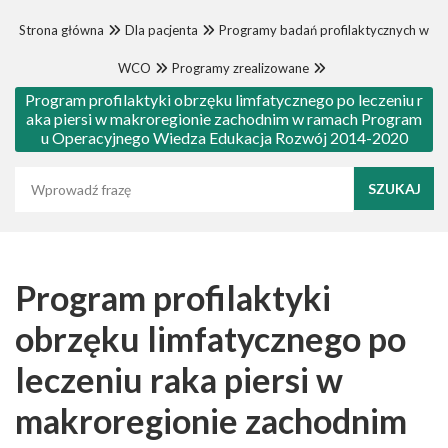
Strona główna
Dla pacjenta
Programy badań profilaktycznych w
WCO
Programy zrealizowane
Program profilaktyki obrzęku limfatycznego po leczeniu r
aka piersi w makroregionie zachodnim w ramach Program
u Operacyjnego Wiedza Edukacja Rozwój 2014-2020
Wyszukaj frazę
Program profilaktyki
obrzęku limfatycznego po
leczeniu raka piersi w
makroregionie zachodnim