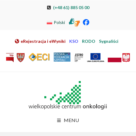
Przeskocz do nawigacji
Przeskocz do treści
Przeskocz do stopki
Przejdź do mapy strony
Przejdź do elektronicznej rejestracji pacjenta
(+48 61) 885 05 00
Polski
eRejestracja i eWyniki
KSO
RODO
Sygnaliści
MENU