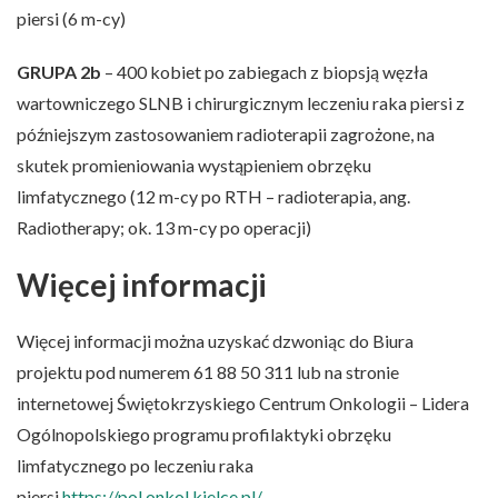
piersi (6 m-cy)
GRUPA 2b
– 400 kobiet po zabiegach z biopsją węzła
wartowniczego SLNB i chirurgicznym leczeniu raka piersi z
późniejszym zastosowaniem radioterapii zagrożone, na
skutek promieniowania wystąpieniem obrzęku
limfatycznego (12 m-cy po RTH – radioterapia, ang.
Radiotherapy; ok. 13 m-cy po operacji)
Więcej informacji
Więcej informacji można uzyskać dzwoniąc do Biura
projektu pod numerem 61 88 50 311 lub na stronie
internetowej Świętokrzyskiego Centrum Onkologii – Lidera
Ogólnopolskiego programu profilaktyki obrzęku
limfatycznego po leczeniu raka
piersi
https://pol.onkol.kielce.pl/.