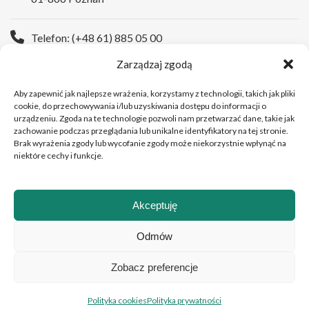
Telefon: (+48 61) 885 05 00
Zarządzaj zgodą
Strona WWW:
https://wco.pl
Aby zapewnić jak najlepsze wrażenia, korzystamy z technologii, takich jak pliki
cookie, do przechowywania i/lub uzyskiwania dostępu do informacji o
urządzeniu. Zgoda na te technologie pozwoli nam przetwarzać dane, takie jak
zachowanie podczas przeglądania lub unikalne identyfikatory na tej stronie.
Brak wyrażenia zgody lub wycofanie zgody może niekorzystnie wpłynąć na
niektóre cechy i funkcje.
Akceptuję
Copyright © 2026 Wielkopolskie Centrum Onkologii
Odmów
Zobacz preferencje
Polski
Polityka cookies
Polityka prywatności