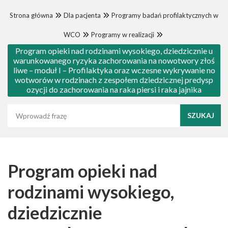
Strona główna
Dla pacjenta
Programy badań profilaktycznych w
WCO
Programy w realizacji
Program opieki nad rodzinami wysokiego, dziedzicznie u
warunkowanego ryzyka zachorowania na nowotwory złoś
liwe – moduł I – Profilaktyka oraz wczesne wykrywanie no
wotworów w rodzinach z zespołem dziedzicznej predysp
ozycji do zachorowania na raka piersi i raka jajnika
Wyszukaj frazę
Program opieki nad
rodzinami wysokiego,
dziedzicznie