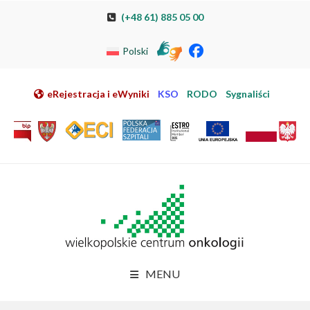
Przeskocz do nawigacji
Przeskocz do treści
Przeskocz do stopki
Przejdź do mapy strony
Przejdź do elektronicznej rejestracji pacjenta
(+48 61) 885 05 00
Polski
eRejestracja i eWyniki
KSO
RODO
Sygnaliści
MENU