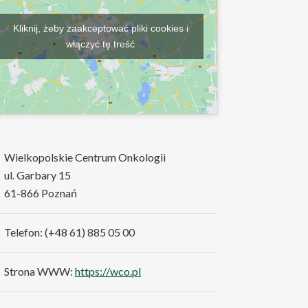
Kliknij, żeby zaakceptować pliki cookies i
włączyć tę treść
Wielkopolskie Centrum Onkologii
ul. Garbary 15
61-866 Poznań
Telefon: (+48 61) 885 05 00
Strona WWW:
https://wco.pl