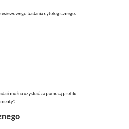
przesiewowego badania cytologicznego.
badań można uzyskać za pomocą profilu
umenty”.
znego