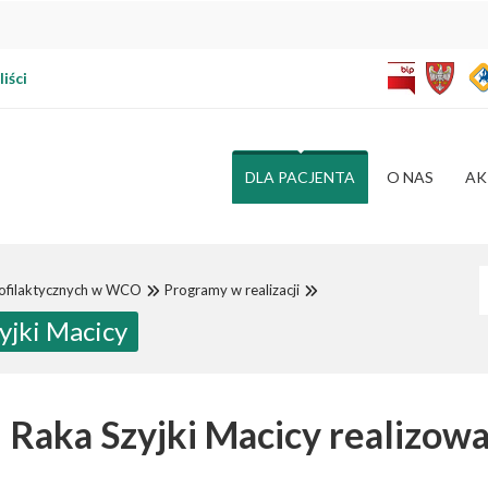
iści
DLA PACJENTA
O NAS
AK
W
ofilaktycznych w WCO
Programy w realizacji
yjki Macicy
 Raka Szyjki Macicy realizowa