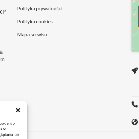
Polityka prywatności
I”
Polityka cookies
Mapa serwisu
iu
rum
ie
O...
cookie, do
a te
lądania lub