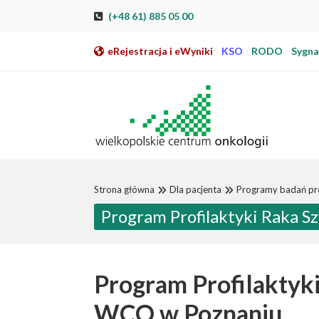
Przeskocz do nawigacji
Przeskocz do treści
Przeskocz do stopki
Przejdź do mapy strony
Przejdź do elektronicznej rejestracji pacjenta
(+48 61) 885 05 00
eRejestracja i eWyniki
KSO
RODO
Sygnal
Strona główna
Dla pacjenta
Programy badań pr
Program Profilaktyki Raka Sz
Program Profilaktyki
WCO w Poznaniu