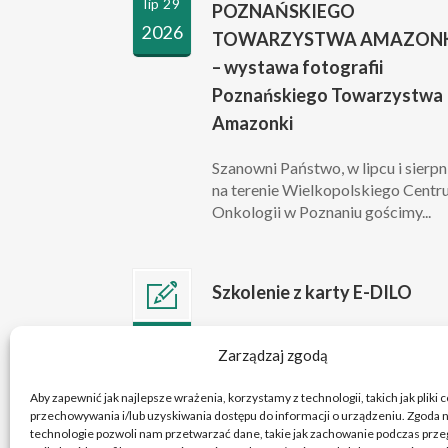
lip 29
POZNAŃSKIEGO
2026
TOWARZYSTWA AMAZONK
– wystawa fotografii
Poznańskiego Towarzystwa
Amazonki
Szanowni Państwo, w lipcu i sierpn
na terenie Wielkopolskiego Cent
Onkologii w Poznaniu gościmy...
Szkolenie z karty E-DILO
Szanowni Państwo, w związku z
lip 10
Zarządzaj zgodą
przygotowaniami do wejścia w życ
2026
obowiązku wystawiania kart e-DIL
Aby zapewnić jak najlepsze wrażenia, korzystamy z technologii, takich jak pliki 
przechowywania i/lub uzyskiwania dostępu do informacji o urządzeniu. Zgoda n
technologie pozwoli nam przetwarzać dane, takie jak zachowanie podczas przeg