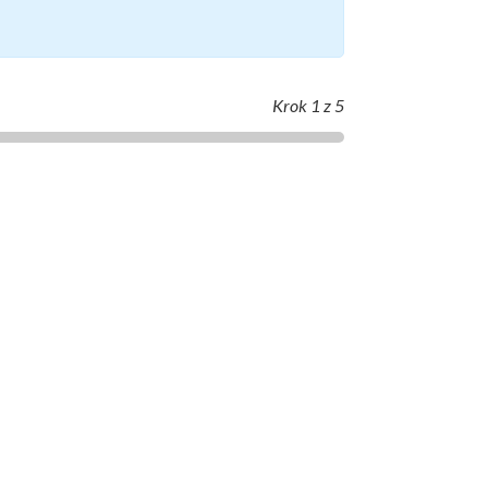
Krok
1
z 5