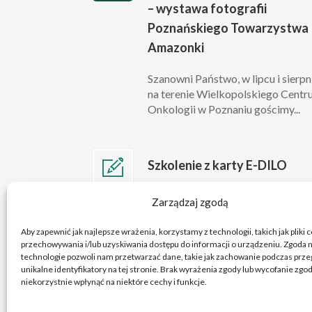
– wystawa fotografii
Poznańskiego Towarzystwa
Amazonki
Szanowni Państwo, w lipcu i sierpn
na terenie Wielkopolskiego Cent
Onkologii w Poznaniu gościmy...
Szkolenie z karty E-DILO
Szanowni Państwo, w związku z
lip 10
Zarządzaj zgodą
przygotowaniami do wejścia w życ
2026
obowiązku wystawiania kart e-DIL
Aby zapewnić jak najlepsze wrażenia, korzystamy z technologii, takich jak pliki 
przechowywania i/lub uzyskiwania dostępu do informacji o urządzeniu. Zgoda n
technologie pozwoli nam przetwarzać dane, takie jak zachowanie podczas przeg
unikalne identyfikatory na tej stronie. Brak wyrażenia zgody lub wycofanie zg
niekorzystnie wpłynąć na niektóre cechy i funkcje.