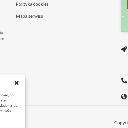
Polityka cookies
Mapa serwisu
iu
rum
ie
O...
cookie, do
a te
lądania lub
ody może
Copyri