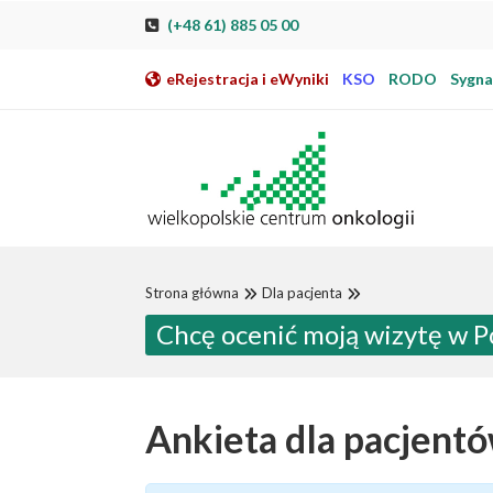
Przeskocz do nawigacji
Przeskocz do treści
Przeskocz do stopki
Przejdź do mapy strony
Przejdź do elektronicznej rejestracji pacjenta
(+48 61) 885 05 00
eRejestracja i eWyniki
KSO
RODO
Sygnal
Strona główna
Dla pacjenta
Chcę ocenić moją wizytę w 
Ankieta dla pacjent
Podstawowe informacje