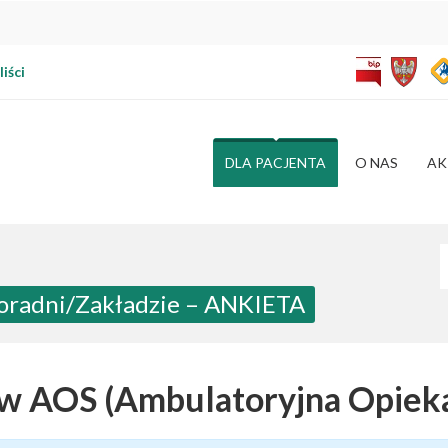
iści
DLA PACJENTA
O NAS
AK
W
Poradni/Zakładzie – ANKIETA
ów AOS (Ambulatoryjna Opieka