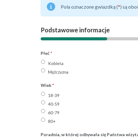
Pola oznaczone gwiazdką (
*
) są ob
Płeć
*
Kobieta
Mężczyzna
Wiek
*
18-39
40-59
60-79
80+
Poradnia, w której odbywała się Państwa wizyt