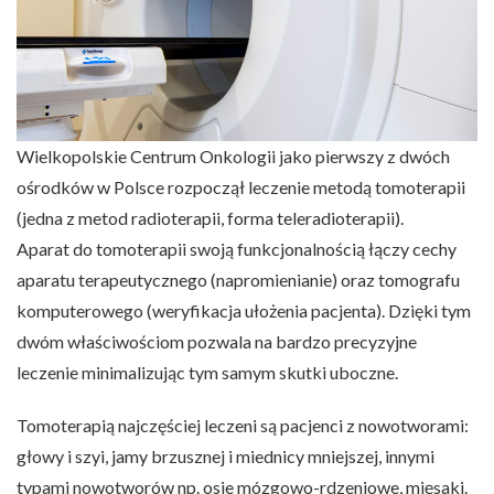
Wielkopolskie Centrum Onkologii jako pierwszy z dwóch
ośrodków w Polsce rozpoczął leczenie metodą tomoterapii
(jedna z metod radioterapii, forma teleradioterapii).
Aparat do tomoterapii swoją funkcjonalnością łączy cechy
aparatu terapeutycznego (napromienianie) oraz tomografu
komputerowego (weryfikacja ułożenia pacjenta). Dzięki tym
dwóm właściwościom pozwala na bardzo precyzyjne
leczenie minimalizując tym samym skutki uboczne.
Tomoterapią najczęściej leczeni są pacjenci z nowotworami:
głowy i szyi, jamy brzusznej i miednicy mniejszej, innymi
typami nowotworów np. osie mózgowo-rdzeniowe, mięsaki.