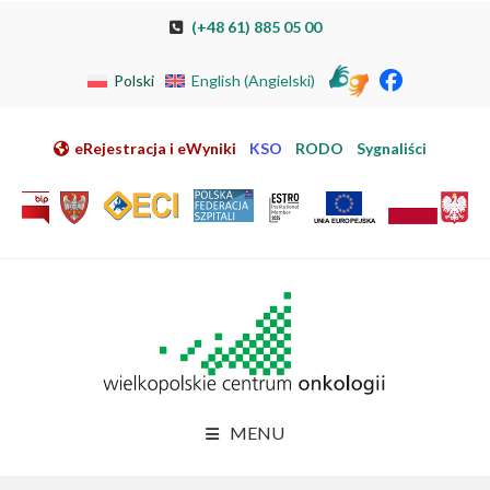
Przeskocz do nawigacji
Przeskocz do treści
Przeskocz do stopki
Przejdź do mapy strony
Przejdź do elektronicznej rejestracji pacjenta
(+48 61) 885 05 00
Polski
English
(
Angielski
)
eRejestracja i eWyniki
KSO
RODO
Sygnaliści
MENU