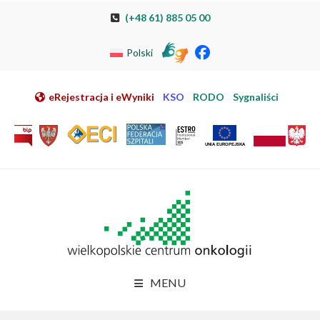
Przeskocz do nawigacji
Przeskocz do treści
Przeskocz do stopki
Przejdź do mapy strony
Przejdź do elektronicznej rejestracji pacjenta
(+48 61) 885 05 00
Polski
eRejestracja i eWyniki
KSO
RODO
Sygnaliści
MENU