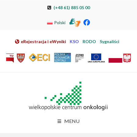
Przeskocz do nawigacji
Przeskocz do treści
Przeskocz do stopki
Przejdź do mapy strony
Przejdź do elektronicznej rejestracji pacjenta
(+48 61) 885 05 00
Polski
eRejestracja i eWyniki
KSO
RODO
Sygnaliści
MENU