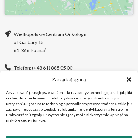
Wielkopolskie Centrum Onkologii
ul. Garbary 15
61-866 Poznań
Telefon: (+48 61) 885 05 00
Zarządzaj zgodą
Strona WWW:
https://wco.pl
Aby zapewnić jak najlepsze wrażenia, korzystamy z technologii, takich jak pliki
cookie, do przechowywania i/lub uzyskiwania dostępu do informacji o
urządzeniu. Zgoda na te technologie pozwoli nam przetwarzać dane, takie jak
zachowanie podczas przeglądania lub unikalne identyfikatory na tej stronie.
Brak wyrażenia zgody lub wycofanie zgody może niekorzystnie wpłynąć na
niektóre cechy i funkcje.