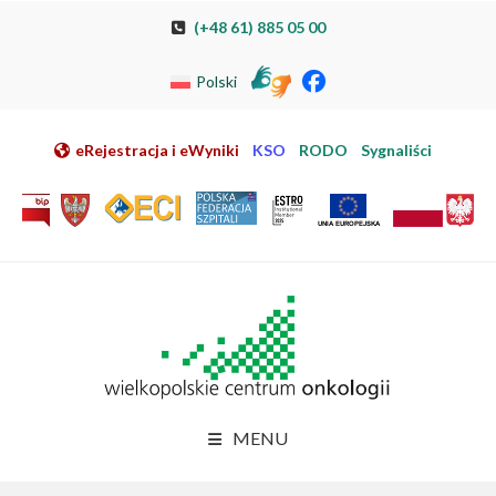
Przeskocz do nawigacji
Przeskocz do treści
Przeskocz do stopki
Przejdź do mapy strony
Przejdź do elektronicznej rejestracji pacjenta
(+48 61) 885 05 00
Polski
eRejestracja i eWyniki
KSO
RODO
Sygnaliści
MENU