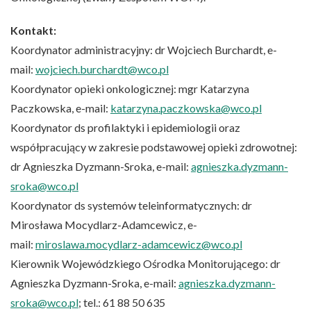
Kontakt:
Koordynator administracyjny: dr Wojciech Burchardt, e-
mail:
wojciech.burchardt@wco.pl
Koordynator opieki onkologicznej: mgr Katarzyna
Paczkowska, e-mail:
katarzyna.paczkowska@wco.pl
Koordynator ds profilaktyki i epidemiologii oraz
współpracujący w zakresie podstawowej opieki zdrowotnej:
dr Agnieszka Dyzmann-Sroka, e-mail:
agnieszka.dyzmann-
sroka@wco.pl
Koordynator ds systemów teleinformatycznych: dr
Mirosława Mocydlarz-Adamcewicz, e-
mail:
miroslawa.mocydlarz-adamcewicz@wco.pl
Kierownik Wojewódzkiego Ośrodka Monitorującego: dr
Agnieszka Dyzmann-Sroka, e-mail:
agnieszka.dyzmann-
sroka@wco.pl
; tel.: 61 88 50 635