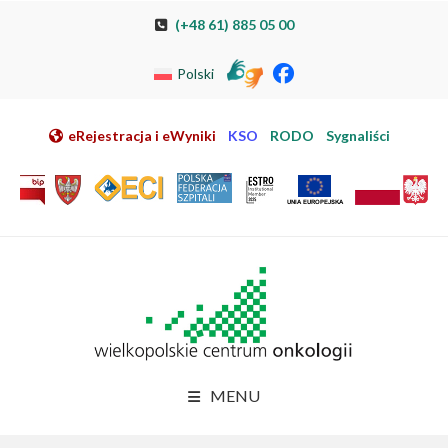
Przeskocz do nawigacji
Przeskocz do treści
Przeskocz do stopki
Przejdź do mapy strony
Przejdź do elektronicznej rejestracji pacjenta
(+48 61) 885 05 00
Polski
eRejestracja i eWyniki
KSO
RODO
Sygnaliści
MENU