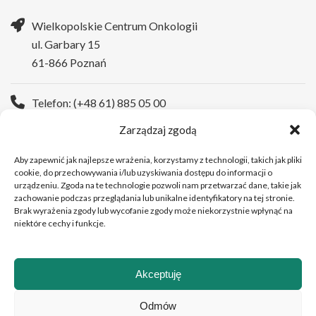
Wielkopolskie Centrum Onkologii
ul. Garbary 15
61-866 Poznań
Telefon: (+48 61) 885 05 00
Zarządzaj zgodą
Strona WWW:
https://wco.pl
Aby zapewnić jak najlepsze wrażenia, korzystamy z technologii, takich jak pliki
cookie, do przechowywania i/lub uzyskiwania dostępu do informacji o
urządzeniu. Zgoda na te technologie pozwoli nam przetwarzać dane, takie jak
zachowanie podczas przeglądania lub unikalne identyfikatory na tej stronie.
Brak wyrażenia zgody lub wycofanie zgody może niekorzystnie wpłynąć na
niektóre cechy i funkcje.
Akceptuję
Copyright © 2026 Wielkopolskie Centrum Onkologii
Odmów