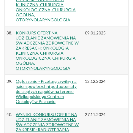
KLINICZNA, CHIRURGIA
ONKOLOGICZNA, CHIRURGIA
OGÓLNA,
OTORYNOLARYNGOLOGIA
38.
KONKURS OFERT NA
09.01.2025
UDZIELANIE ZAMÓWIENIA NA
ŚWIADCZENIA ZDROWOTNE W
ZAKRESACH: ONKOLOGIA
KLINICZNA, CHIRURGIA
ONKOLOGICZNA, CHIRURGIA
OGÓLNA,
OTORYNOLARYNGOLOGIA
39.
Ogłoszenie - Przetarg cywilny na
12.12.2024
najem powierzchni pod automaty
do ciepłych napojów na terenie
Wielkopolskiego Centrum
Onkologii w Poznaniu
40.
WYNIKI KONKURSU OFERT NA
27.11.2024
UDZIELANIE ZAMÓWIENIA NA
ŚWIADCZENIA ZDROWOTNE W
ZAKRESIE: RADIOTERAPIA