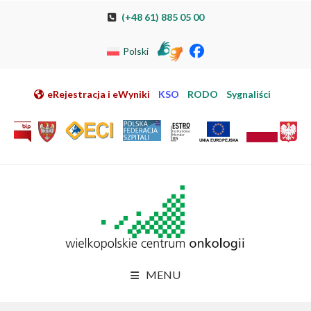
Przeskocz do nawigacji
Przeskocz do treści
Przeskocz do stopki
Przejdź do mapy strony
Przejdź do elektronicznej rejestracji pacjenta
(+48 61) 885 05 00
Polski
eRejestracja i eWyniki
KSO
RODO
Sygnaliści
MENU