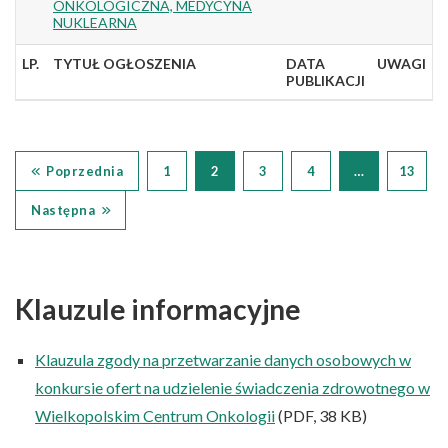
ONKOLOGICZNA, MEDYCYNA
NUKLEARNA
LP.
TYTUŁ OGŁOSZENIA
DATA
UWAGI
PUBLIKACJI
Poprzednia
1
2
3
4
…
13
Następna
Klauzule informacyjne
Klauzula zgody na przetwarzanie danych osobowych w
konkursie ofert na udzielenie świadczenia zdrowotnego w
Wielkopolskim Centrum Onkologii
(PDF, 38 KB)