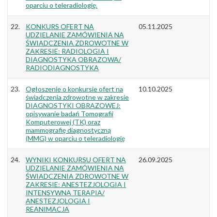
oparciu o teleradiologię.
22.
KONKURS OFERT NA
05.11.2025
UDZIELANIE ZAMÓWIENIA NA
ŚWIADCZENIA ZDROWOTNE W
ZAKRESIE: RADIOLOGIA I
DIAGNOSTYKA OBRAZOWA/
RADIODIAGNOSTYKA
23.
Ogłoszenie o konkursie ofert na
10.10.2025
świadczenia zdrowotne w zakresie
DIAGNOSTYKI OBRAZOWEJ:
opisywanie badań Tomografii
Komputerowej (TK) oraz
mammografię diagnostyczną
(MMG) w oparciu o teleradiologię
24.
WYNIKI KONKURSU OFERT NA
26.09.2025
UDZIELANIE ZAMÓWIENIA NA
ŚWIADCZENIA ZDROWOTNE W
ZAKRESIE: ANESTEZJOLOGIA I
INTENSYWNA TERAPIA/
ANESTEZJOLOGIA I
REANIMACJA