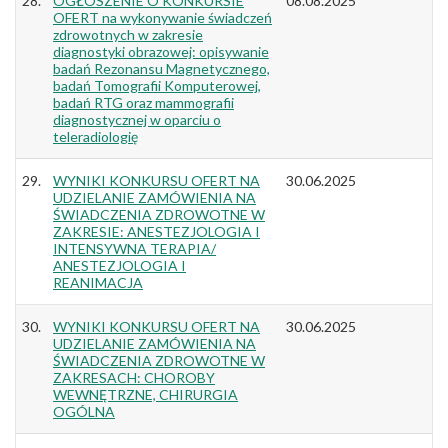
28.
OGŁOSZENIE O KONKURSIE
08.08.2025
OFERT na wykonywanie świadczeń
zdrowotnych w zakresie
diagnostyki obrazowej: opisywanie
badań Rezonansu Magnetycznego,
badań Tomografii Komputerowej,
badań RTG oraz mammografii
diagnostycznej w oparciu o
teleradiologię
29.
WYNIKI KONKURSU OFERT NA
30.06.2025
UDZIELANIE ZAMÓWIENIA NA
ŚWIADCZENIA ZDROWOTNE W
ZAKRESIE: ANESTEZJOLOGIA I
INTENSYWNA TERAPIA/
ANESTEZJOLOGIA I
REANIMACJA
30.
WYNIKI KONKURSU OFERT NA
30.06.2025
UDZIELANIE ZAMÓWIENIA NA
ŚWIADCZENIA ZDROWOTNE W
ZAKRESACH: CHOROBY
WEWNĘTRZNE, CHIRURGIA
OGÓLNA