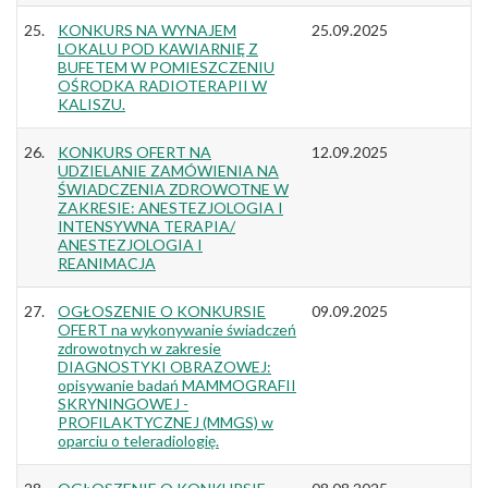
25.
KONKURS NA WYNAJEM
25.09.2025
LOKALU POD KAWIARNIĘ Z
BUFETEM W POMIESZCZENIU
OŚRODKA RADIOTERAPII W
KALISZU.
26.
KONKURS OFERT NA
12.09.2025
UDZIELANIE ZAMÓWIENIA NA
ŚWIADCZENIA ZDROWOTNE W
ZAKRESIE: ANESTEZJOLOGIA I
INTENSYWNA TERAPIA/
ANESTEZJOLOGIA I
REANIMACJA
27.
OGŁOSZENIE O KONKURSIE
09.09.2025
OFERT na wykonywanie świadczeń
zdrowotnych w zakresie
DIAGNOSTYKI OBRAZOWEJ:
opisywanie badań MAMMOGRAFII
SKRYNINGOWEJ -
PROFILAKTYCZNEJ (MMGS) w
oparciu o teleradiologię.