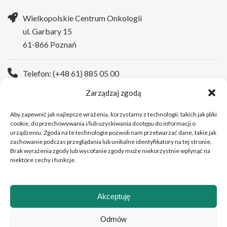
Wielkopolskie Centrum Onkologii
ul. Garbary 15
61-866 Poznań
Telefon: (+48 61) 885 05 00
Zarządzaj zgodą
Strona WWW:
https://wco.pl
Aby zapewnić jak najlepsze wrażenia, korzystamy z technologii, takich jak pliki
cookie, do przechowywania i/lub uzyskiwania dostępu do informacji o
urządzeniu. Zgoda na te technologie pozwoli nam przetwarzać dane, takie jak
zachowanie podczas przeglądania lub unikalne identyfikatory na tej stronie.
Brak wyrażenia zgody lub wycofanie zgody może niekorzystnie wpłynąć na
niektóre cechy i funkcje.
Akceptuję
Copyright © 2026 Wielkopolskie Centrum Onkologii
Odmów