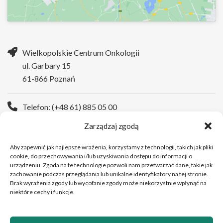
Wielkopolskie Centrum Onkologii
ul. Garbary 15
61-866 Poznań
Telefon: (+48 61) 885 05 00
Zarządzaj zgodą
Strona WWW:
https://wco.pl
Aby zapewnić jak najlepsze wrażenia, korzystamy z technologii, takich jak pliki
cookie, do przechowywania i/lub uzyskiwania dostępu do informacji o
urządzeniu. Zgoda na te technologie pozwoli nam przetwarzać dane, takie jak
zachowanie podczas przeglądania lub unikalne identyfikatory na tej stronie.
Brak wyrażenia zgody lub wycofanie zgody może niekorzystnie wpłynąć na
niektóre cechy i funkcje.