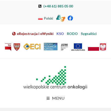
Przeskocz do nawigacji
Przeskocz do treści
Przeskocz do stopki
Przejdź do mapy strony
Przejdź do elektronicznej rejestracji pacjenta
(+48 61) 885 05 00
Polski
eRejestracja i eWyniki
KSO
RODO
Sygnaliści
MENU