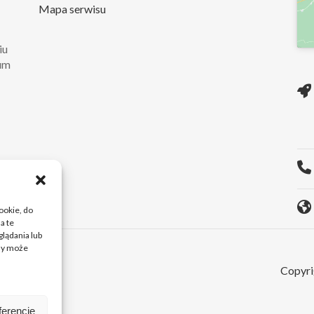
Mapa serwisu
iu
rum
ie
O...
cookie, do
a te
lądania lub
ody może
Copyri
ferencje