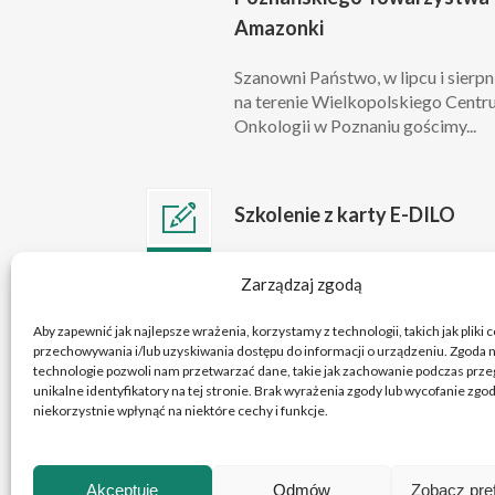
Amazonki
Szanowni Państwo, w lipcu i sierpn
na terenie Wielkopolskiego Cent
Onkologii w Poznaniu gościmy...
Szkolenie z karty E-DILO
Szanowni Państwo, w związku z
lip 10
Zarządzaj zgodą
przygotowaniami do wejścia w życ
2026
obowiązku wystawiania kart e-DIL
Aby zapewnić jak najlepsze wrażenia, korzystamy z technologii, takich jak pliki 
przechowywania i/lub uzyskiwania dostępu do informacji o urządzeniu. Zgoda n
technologie pozwoli nam przetwarzać dane, takie jak zachowanie podczas przeg
unikalne identyfikatory na tej stronie. Brak wyrażenia zgody lub wycofanie zg
niekorzystnie wpłynąć na niektóre cechy i funkcje.
Akceptuję
Odmów
Zobacz pre