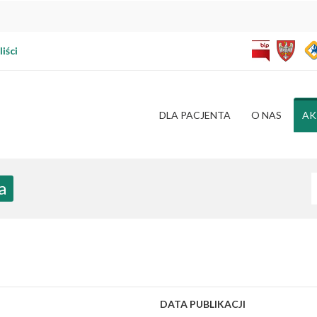
iści
DLA PACJENTA
O NAS
AK
W
a
DATA PUBLIKACJI