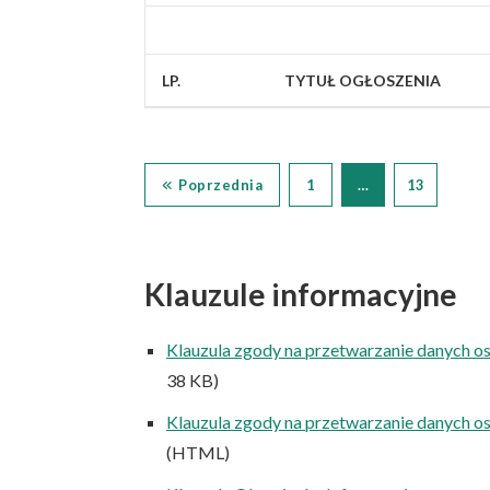
LP.
TYTUŁ OGŁOSZENIA
Poprzednia
1
…
13
Klauzule informacyjne
Klauzula zgody na przetwarzanie danych o
38 KB)
Klauzula zgody na przetwarzanie danych o
(HTML)