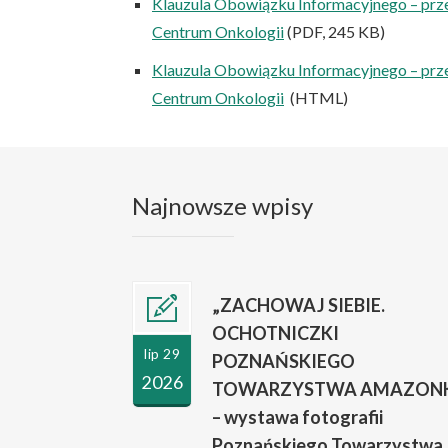
Klauzula Obowiązku Informacyjnego – prz
Centrum Onkologii
(PDF, 245 KB)
Klauzula Obowiązku Informacyjnego – prz
Centrum Onkologii
(HTML)
Najnowsze wpisy
„ZACHOWAJ SIEBIE.
OCHOTNICZKI
lip 29
POZNAŃSKIEGO
2026
TOWARZYSTWA AMAZONK
– wystawa fotografii
Poznańskiego Towarzystwa