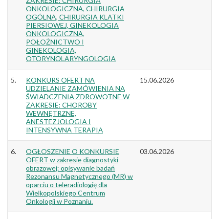
ZAKRESIE: CHIRURGIA
ONKOLOGICZNA, CHIRURGIA
OGÓLNA, CHIRURGIA KLATKI
PIERSIOWEJ, GINEKOLOGIA
ONKOLOGICZNA,
POŁOŻNICTWO I
GINEKOLOGIA,
OTORYNOLARYNGOLOGIA
5.
KONKURS OFERT NA
15.06.2026
UDZIELANIE ZAMÓWIENIA NA
ŚWIADCZENIA ZDROWOTNE W
ZAKRESIE: CHOROBY
WEWNĘTRZNE,
ANESTEZJOLOGIA I
INTENSYWNA TERAPIA
6.
OGŁOSZENIE O KONKURSIE
03.06.2026
OFERT w zakresie diagnostyki
obrazowej: opisywanie badań
Rezonansu Magnetycznego (MR) w
oparciu o teleradiologię dla
Wielkopolskiego Centrum
Onkologii w Poznaniu.