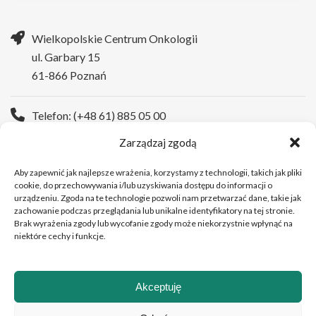
Wielkopolskie Centrum Onkologii
ul. Garbary 15
61-866 Poznań
Telefon: (+48 61) 885 05 00
Zarządzaj zgodą
Strona WWW:
https://wco.pl
Aby zapewnić jak najlepsze wrażenia, korzystamy z technologii, takich jak pliki
cookie, do przechowywania i/lub uzyskiwania dostępu do informacji o
urządzeniu. Zgoda na te technologie pozwoli nam przetwarzać dane, takie jak
zachowanie podczas przeglądania lub unikalne identyfikatory na tej stronie.
Brak wyrażenia zgody lub wycofanie zgody może niekorzystnie wpłynąć na
niektóre cechy i funkcje.
Akceptuję
Copyright © 2026 Wielkopolskie Centrum Onkologii