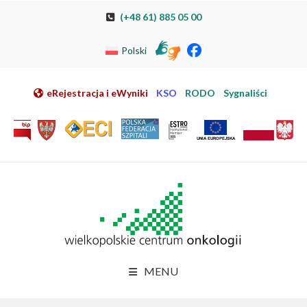
Przeskocz do nawigacji
Przeskocz do treści
Przeskocz do stopki
Przejdź do mapy strony
Przejdź do elektronicznej rejestracji pacjenta
(+48 61) 885 05 00
Polski
eRejestracja i eWyniki
KSO
RODO
Sygnaliści
MENU