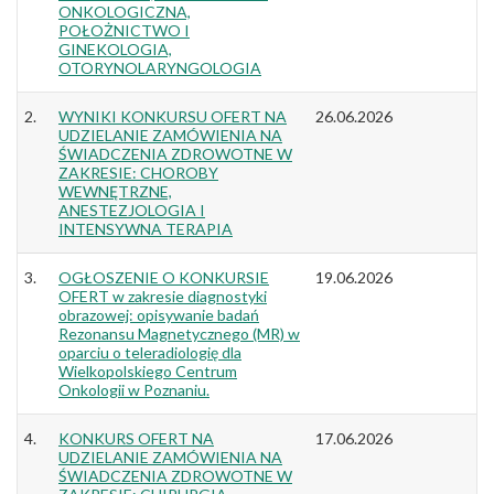
ONKOLOGICZNA,
POŁOŻNICTWO I
GINEKOLOGIA,
OTORYNOLARYNGOLOGIA
2.
WYNIKI KONKURSU OFERT NA
26.06.2026
UDZIELANIE ZAMÓWIENIA NA
ŚWIADCZENIA ZDROWOTNE W
ZAKRESIE: CHOROBY
WEWNĘTRZNE,
ANESTEZJOLOGIA I
INTENSYWNA TERAPIA
3.
OGŁOSZENIE O KONKURSIE
19.06.2026
OFERT w zakresie diagnostyki
obrazowej: opisywanie badań
Rezonansu Magnetycznego (MR) w
oparciu o teleradiologię dla
Wielkopolskiego Centrum
Onkologii w Poznaniu.
4.
KONKURS OFERT NA
17.06.2026
UDZIELANIE ZAMÓWIENIA NA
ŚWIADCZENIA ZDROWOTNE W