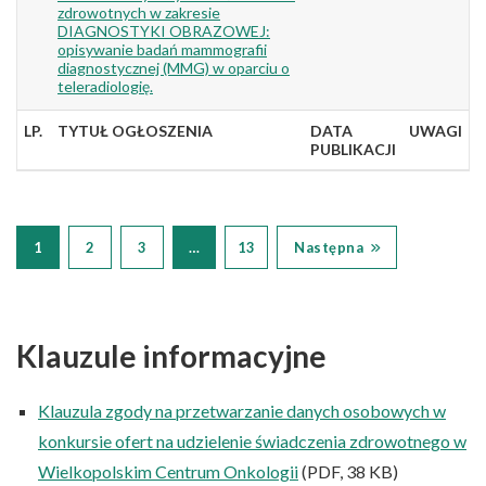
zdrowotnych w zakresie
DIAGNOSTYKI OBRAZOWEJ:
opisywanie badań mammografii
diagnostycznej (MMG) w oparciu o
teleradiologię.
LP.
TYTUŁ OGŁOSZENIA
DATA
UWAGI
PUBLIKACJI
1
2
3
…
13
Następna
Klauzule informacyjne
Klauzula zgody na przetwarzanie danych osobowych w
konkursie ofert na udzielenie świadczenia zdrowotnego w
Wielkopolskim Centrum Onkologii
(PDF, 38 KB)