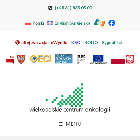
Przeskocz do nawigacji
Przeskocz do treści
Przeskocz do stopki
Przejdź do mapy strony
Przejdź do elektronicznej rejestracji pacjenta
(+48 61) 885 05 00
Polski
English
(
Angielski
)
eRejestracja i eWyniki
KSO
RODO
Sygnaliści
MENU