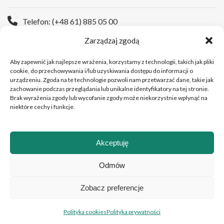
Telefon: (+48 61) 885 05 00
Zarządzaj zgodą
Strona WWW:
https://wco.pl
Aby zapewnić jak najlepsze wrażenia, korzystamy z technologii, takich jak pliki
cookie, do przechowywania i/lub uzyskiwania dostępu do informacji o
urządzeniu. Zgoda na te technologie pozwoli nam przetwarzać dane, takie jak
zachowanie podczas przeglądania lub unikalne identyfikatory na tej stronie.
Brak wyrażenia zgody lub wycofanie zgody może niekorzystnie wpłynąć na
niektóre cechy i funkcje.
Akceptuję
Copyright © 2026 Wielkopolskie Centrum Onkologii
Odmów
Zobacz preferencje
Polski
English
(
Angielski
)
Polityka cookies
Polityka prywatności