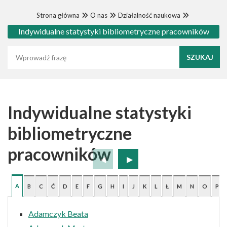
Strona główna
O nas
Działalność naukowa
Indywidualne statystyki bibliometryczne pracowników
Wyszukaj frazę
Indywidualne statystyki
bibliometryczne
pracowników
A
B
C
Ć
D
E
F
G
H
I
J
K
L
Ł
M
N
O
P
Adamczyk Beata