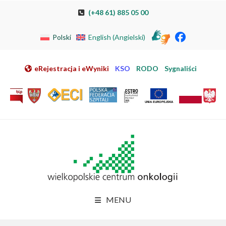
Przeskocz do nawigacji
Przeskocz do treści
Przeskocz do stopki
Przejdź do mapy strony
Przejdź do elektronicznej rejestracji pacjenta
(+48 61) 885 05 00
Polski
English
(
Angielski
)
eRejestracja i eWyniki
KSO
RODO
Sygnaliści
MENU