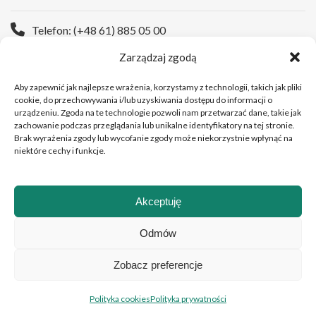
Telefon: (+48 61) 885 05 00
Zarządzaj zgodą
Strona WWW:
https://wco.pl
Aby zapewnić jak najlepsze wrażenia, korzystamy z technologii, takich jak pliki
cookie, do przechowywania i/lub uzyskiwania dostępu do informacji o
urządzeniu. Zgoda na te technologie pozwoli nam przetwarzać dane, takie jak
zachowanie podczas przeglądania lub unikalne identyfikatory na tej stronie.
Brak wyrażenia zgody lub wycofanie zgody może niekorzystnie wpłynąć na
niektóre cechy i funkcje.
Akceptuję
Copyright © 2026 Wielkopolskie Centrum Onkologii
Odmów
Zobacz preferencje
Polski
English
(
Angielski
)
Polityka cookies
Polityka prywatności