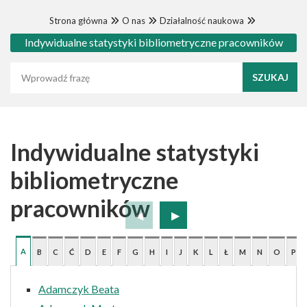
Strona główna
O nas
Działalność naukowa
Indywidualne statystyki bibliometryczne pracowników
Wyszukaj frazę
Indywidualne statystyki
bibliometryczne
pracowników
A
B
C
Ć
D
E
F
G
H
I
J
K
L
Ł
M
N
O
P
Adamczyk Beata