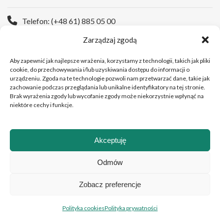
Telefon: (+48 61) 885 05 00
Zarządzaj zgodą
Strona WWW:
https://wco.pl
Aby zapewnić jak najlepsze wrażenia, korzystamy z technologii, takich jak pliki
cookie, do przechowywania i/lub uzyskiwania dostępu do informacji o
urządzeniu. Zgoda na te technologie pozwoli nam przetwarzać dane, takie jak
zachowanie podczas przeglądania lub unikalne identyfikatory na tej stronie.
Brak wyrażenia zgody lub wycofanie zgody może niekorzystnie wpłynąć na
niektóre cechy i funkcje.
Akceptuję
Copyright © 2026 Wielkopolskie Centrum Onkologii
Odmów
Zobacz preferencje
Polski
English
(
Angielski
)
Polityka cookies
Polityka prywatności