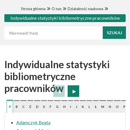
Strona główna
O nas
Działalność naukowa
Indywidualne statystyki bibliometryczne pracowników
Wyszukaj frazę
Indywidualne statystyki
bibliometryczne
pracowników
A
B
C
Ć
D
E
F
G
H
I
J
K
L
Ł
M
N
O
P
Adamczyk Beata