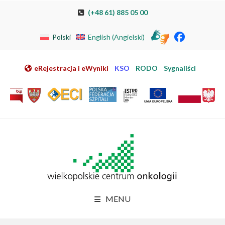
Przeskocz do nawigacji
Przeskocz do treści
Przeskocz do stopki
Przejdź do mapy strony
Przejdź do elektronicznej rejestracji pacjenta
(+48 61) 885 05 00
Polski
English
(
Angielski
)
eRejestracja i eWyniki
KSO
RODO
Sygnaliści
MENU