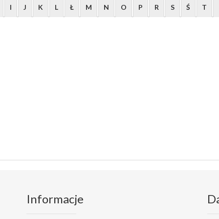
I
J
K
L
Ł
M
N
O
P
R
S
Ś
T
Informacje
D