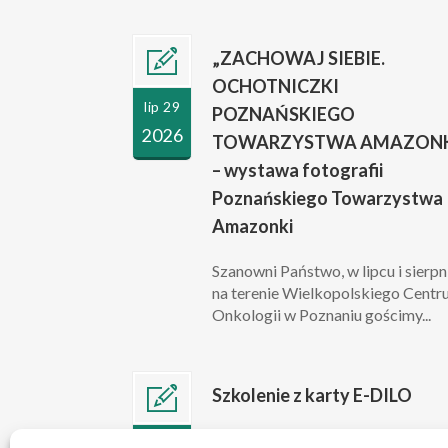
„ZACHOWAJ SIEBIE.
OCHOTNICZKI
lip 29
POZNAŃSKIEGO
2026
TOWARZYSTWA AMAZONK
– wystawa fotografii
Poznańskiego Towarzystwa
Amazonki
Szanowni Państwo, w lipcu i sierpn
na terenie Wielkopolskiego Cent
Onkologii w Poznaniu gościmy...
Szkolenie z karty E-DILO
Szanowni Państwo, w związku z
lip 10