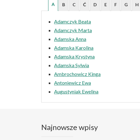
A
B
C
Ć
D
E
F
G
H
Adamczyk Beata
Adamczyk Marta
Adamska Anna
Adamska Karolina
Adamska Krystyna
Adamska Sylwia
Ambrochowicz Kinga
Antoniewicz Ewa
Augustyniak Ewelina
Najnowsze wpisy