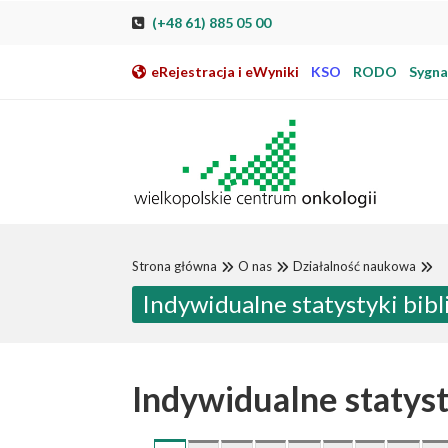
Przeskocz do nawigacji
Przeskocz do treści
Przeskocz do stopki
Przejdź do mapy strony
Przejdź do elektronicznej rejestracji pacjenta
(+48 61) 885 05 00
eRejestracja i eWyniki
KSO
RODO
Sygnal
Strona główna
O nas
Działalność naukowa
Indywidualne statystyki bi
Indywidualne statys