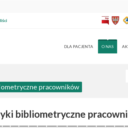
iści
DLA PACJENTA
O NAS
AK
W
bliometryczne pracowników
tyki bibliometryczne pracown