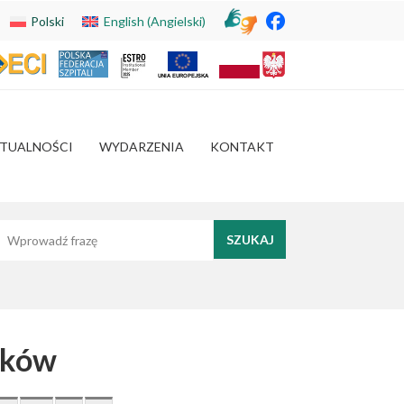
Polski
English
(
Angielski
)
TUALNOŚCI
WYDARZENIA
KONTAKT
yszukaj frazę
ików