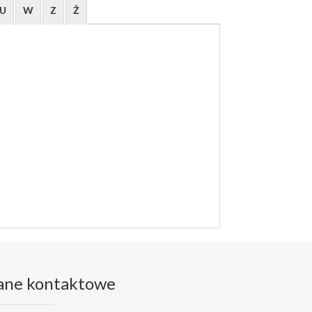
U
W
Z
Ż
ane kontaktowe