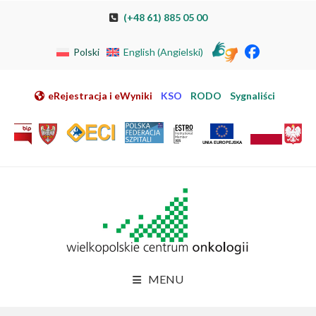
Przeskocz do nawigacji
Przeskocz do treści
Przeskocz do stopki
Przejdź do mapy strony
Przejdź do elektronicznej rejestracji pacjenta
(+48 61) 885 05 00
Polski
English
(
Angielski
)
eRejestracja i eWyniki
KSO
RODO
Sygnaliści
MENU