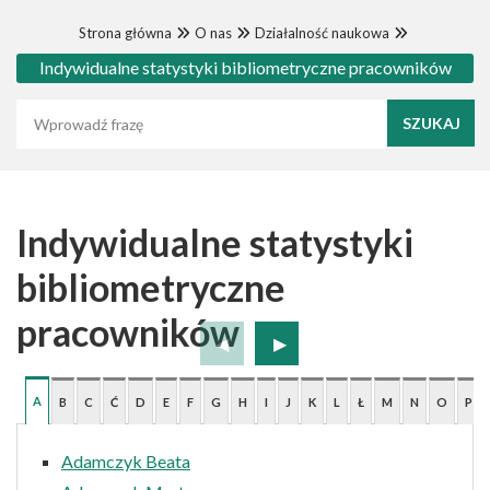
Strona główna
O nas
Działalność naukowa
Indywidualne statystyki bibliometryczne pracowników
Wyszukaj frazę
Indywidualne statystyki
bibliometryczne
pracowników
A
B
C
Ć
D
E
F
G
H
I
J
K
L
Ł
M
N
O
P
Adamczyk Beata