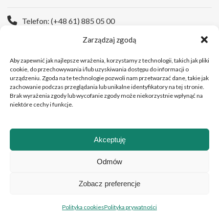
Telefon: (+48 61) 885 05 00
Zarządzaj zgodą
Strona WWW:
https://wco.pl
Aby zapewnić jak najlepsze wrażenia, korzystamy z technologii, takich jak pliki
cookie, do przechowywania i/lub uzyskiwania dostępu do informacji o
urządzeniu. Zgoda na te technologie pozwoli nam przetwarzać dane, takie jak
zachowanie podczas przeglądania lub unikalne identyfikatory na tej stronie.
Brak wyrażenia zgody lub wycofanie zgody może niekorzystnie wpłynąć na
niektóre cechy i funkcje.
Akceptuję
Copyright © 2026 Wielkopolskie Centrum Onkologii
Odmów
Zobacz preferencje
Polski
English
(
Angielski
)
Polityka cookies
Polityka prywatności