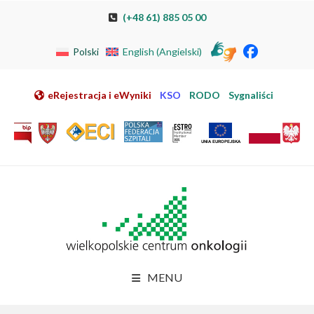
Przeskocz do nawigacji
Przeskocz do treści
Przeskocz do stopki
Przejdź do mapy strony
Przejdź do elektronicznej rejestracji pacjenta
(+48 61) 885 05 00
Polski
English
(
Angielski
)
eRejestracja i eWyniki
KSO
RODO
Sygnaliści
MENU