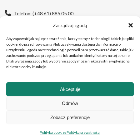
Telefon: (+48 61) 885 05 00
Zarządzaj zgodą
Strona WWW:
https://wco.pl
Aby zapewnić jak najlepsze wrażenia, korzystamy z technologii, takich jak pliki
cookie, do przechowywania i/lub uzyskiwania dostępu do informacji o
urządzeniu. Zgoda na te technologie pozwoli nam przetwarzać dane, takie jak
zachowanie podczas przeglądania lub unikalne identyfikatory na tej stronie.
Brak wyrażenia zgody lub wycofanie zgody może niekorzystnie wpłynąć na
niektóre cechy i funkcje.
Akceptuję
Copyright © 2026 Wielkopolskie Centrum Onkologii
Odmów
Zobacz preferencje
Polski
English
(
Angielski
)
Polityka cookies
Polityka prywatności