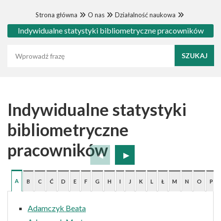
Strona główna
O nas
Działalność naukowa
Indywidualne statystyki bibliometryczne pracowników
Wyszukaj frazę
Indywidualne statystyki
bibliometryczne
pracowników
A
B
C
Ć
D
E
F
G
H
I
J
K
L
Ł
M
N
O
P
Adamczyk Beata