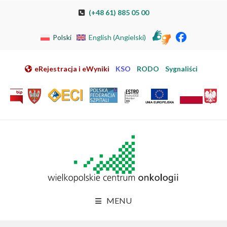
Przeskocz do nawigacji
Przeskocz do treści
Przeskocz do stopki
Przejdź do mapy strony
Przejdź do elektronicznej rejestracji pacjenta
(+48 61) 885 05 00
Polski
English
(
Angielski
)
eRejestracja i eWyniki
KSO
RODO
Sygnaliści
MENU