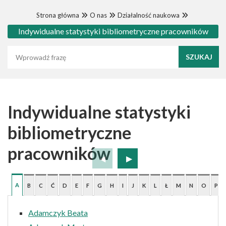
Strona główna
O nas
Działalność naukowa
Indywidualne statystyki bibliometryczne pracowników
Wyszukaj frazę
Indywidualne statystyki
bibliometryczne
pracowników
A
B
C
Ć
D
E
F
G
H
I
J
K
L
Ł
M
N
O
P
Adamczyk Beata