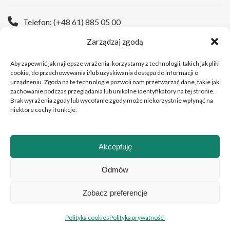
Telefon: (+48 61) 885 05 00
Zarządzaj zgodą
Strona WWW:
https://wco.pl
Aby zapewnić jak najlepsze wrażenia, korzystamy z technologii, takich jak pliki
cookie, do przechowywania i/lub uzyskiwania dostępu do informacji o
urządzeniu. Zgoda na te technologie pozwoli nam przetwarzać dane, takie jak
zachowanie podczas przeglądania lub unikalne identyfikatory na tej stronie.
Brak wyrażenia zgody lub wycofanie zgody może niekorzystnie wpłynąć na
niektóre cechy i funkcje.
Akceptuję
Copyright © 2026 Wielkopolskie Centrum Onkologii
Odmów
Zobacz preferencje
Polski
English
(
Angielski
)
Polityka cookies
Polityka prywatności