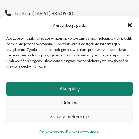
Telefon: (+48 61) 885 05 00
Zarządzaj zgodą
Strona WWW:
https://wco.pl
Aby zapewnić jak najlepsze wrażenia, korzystamy z technologii, takich jak pliki
cookie, do przechowywania i/lub uzyskiwania dostępu do informacji o
urządzeniu. Zgoda na te technologie pozwoli nam przetwarzać dane, takie jak
zachowanie podczas przeglądania lub unikalne identyfikatory na tej stronie.
Brak wyrażenia zgody lub wycofanie zgody może niekorzystnie wpłynąć na
niektóre cechy i funkcje.
Akceptuję
Copyright © 2026 Wielkopolskie Centrum Onkologii
Odmów
Zobacz preferencje
Polski
English
(
Angielski
)
Polityka cookies
Polityka prywatności