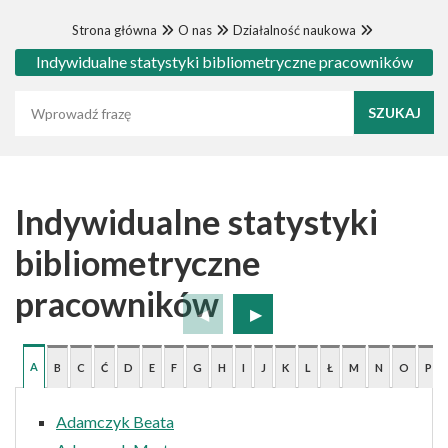
Strona główna
O nas
Działalność naukowa
Indywidualne statystyki bibliometryczne pracowników
Wyszukaj frazę
Indywidualne statystyki
bibliometryczne
pracowników
A
B
C
Ć
D
E
F
G
H
I
J
K
L
Ł
M
N
O
P
Adamczyk Beata