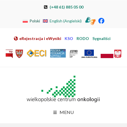
Przeskocz do nawigacji
Przeskocz do treści
Przeskocz do stopki
Przejdź do mapy strony
Przejdź do elektronicznej rejestracji pacjenta
(+48 61) 885 05 00
Polski
English
(
Angielski
)
eRejestracja i eWyniki
KSO
RODO
Sygnaliści
MENU