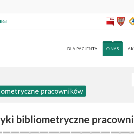
iści
DLA PACJENTA
O NAS
AK
W
bliometryczne pracowników
tyki bibliometryczne pracown