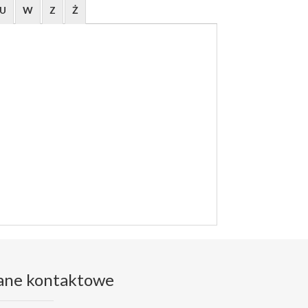
U
W
Z
Ż
ane kontaktowe