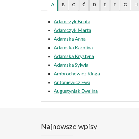
A
B
C
Ć
D
E
F
G
H
Adamczyk Beata
Adamczyk Marta
Adamska Anna
Adamska Karolina
Adamska Krystyna
Adamska Sylwia
Ambrochowicz Kinga
Antoniewicz Ewa
Augustyniak Ewelina
Najnowsze wpisy