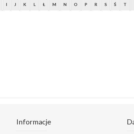
I
J
K
L
Ł
M
N
O
P
R
S
Ś
T
Informacje
D