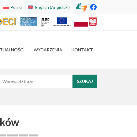
Polski
English
(
Angielski
)
TUALNOŚCI
WYDARZENIA
KONTAKT
yszukaj frazę
ików