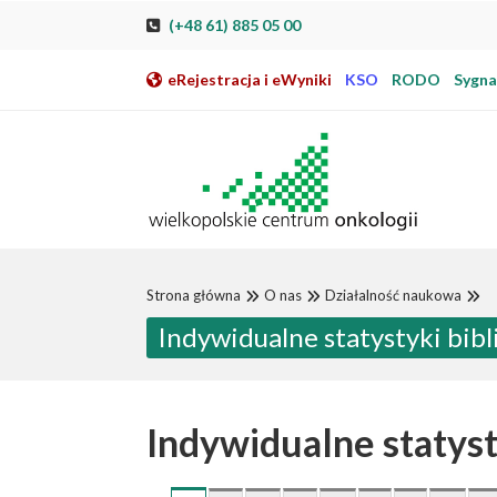
Przeskocz do nawigacji
Przeskocz do treści
Przeskocz do stopki
Przejdź do mapy strony
Przejdź do elektronicznej rejestracji pacjenta
(+48 61) 885 05 00
eRejestracja i eWyniki
KSO
RODO
Sygnal
Strona główna
O nas
Działalność naukowa
Indywidualne statystyki bi
Indywidualne statys