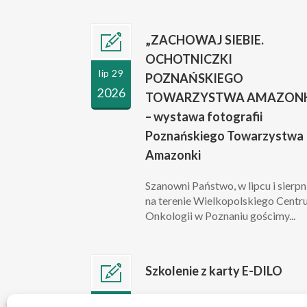
„ZACHOWAJ SIEBIE.
OCHOTNICZKI
lip 29
POZNAŃSKIEGO
2026
TOWARZYSTWA AMAZONK
– wystawa fotografii
Poznańskiego Towarzystwa
Amazonki
Szanowni Państwo, w lipcu i sierpn
na terenie Wielkopolskiego Cent
Onkologii w Poznaniu gościmy...
Szkolenie z karty E-DILO
Szanowni Państwo, w związku z
lip 10