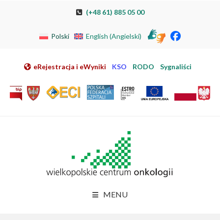
Przeskocz do nawigacji
Przeskocz do treści
Przeskocz do stopki
Przejdź do mapy strony
Przejdź do elektronicznej rejestracji pacjenta
(+48 61) 885 05 00
Polski
English
(
Angielski
)
eRejestracja i eWyniki
KSO
RODO
Sygnaliści
MENU