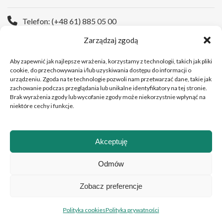
Telefon: (+48 61) 885 05 00
Zarządzaj zgodą
Strona WWW:
https://wco.pl
Aby zapewnić jak najlepsze wrażenia, korzystamy z technologii, takich jak pliki
cookie, do przechowywania i/lub uzyskiwania dostępu do informacji o
urządzeniu. Zgoda na te technologie pozwoli nam przetwarzać dane, takie jak
zachowanie podczas przeglądania lub unikalne identyfikatory na tej stronie.
Brak wyrażenia zgody lub wycofanie zgody może niekorzystnie wpłynąć na
niektóre cechy i funkcje.
Akceptuję
Copyright © 2026 Wielkopolskie Centrum Onkologii
Odmów
Zobacz preferencje
Polski
English
(
Angielski
)
Polityka cookies
Polityka prywatności