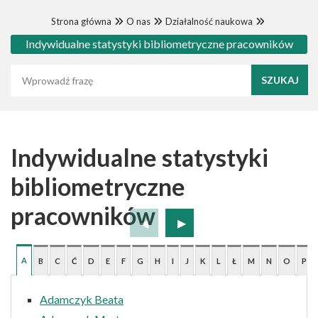
Strona główna
O nas
Działalność naukowa
Indywidualne statystyki bibliometryczne pracowników
Wyszukaj frazę
Indywidualne statystyki
bibliometryczne
pracowników
A
B
C
Ć
D
E
F
G
H
I
J
K
L
Ł
M
N
O
P
Adamczyk Beata