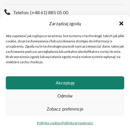
Telefon: (+48 61) 885 05 00
Zarządzaj zgodą
Strona WWW:
https://wco.pl
Aby zapewnić jak najlepsze wrażenia, korzystamy z technologii, takich jak pliki
cookie, do przechowywania i/lub uzyskiwania dostępu do informacji o
urządzeniu. Zgoda na te technologie pozwoli nam przetwarzać dane, takie jak
zachowanie podczas przeglądania lub unikalne identyfikatory na tej stronie.
Brak wyrażenia zgody lub wycofanie zgody może niekorzystnie wpłynąć na
niektóre cechy i funkcje.
Akceptuję
Copyright © 2026 Wielkopolskie Centrum Onkologii
Odmów
Zobacz preferencje
Polski
English
(
Angielski
)
Polityka cookies
Polityka prywatności