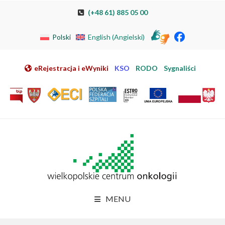
Przeskocz do nawigacji
Przeskocz do treści
Przeskocz do stopki
Przejdź do mapy strony
Przejdź do elektronicznej rejestracji pacjenta
(+48 61) 885 05 00
Polski
English
(
Angielski
)
eRejestracja i eWyniki
KSO
RODO
Sygnaliści
MENU