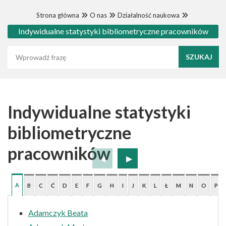
Strona główna
O nas
Działalność naukowa
Indywidualne statystyki bibliometryczne pracowników
Wyszukaj frazę
Indywidualne statystyki
bibliometryczne
pracowników
A
B
C
Ć
D
E
F
G
H
I
J
K
L
Ł
M
N
O
P
Adamczyk Beata