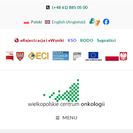
Przeskocz do nawigacji
Przeskocz do treści
Przeskocz do stopki
Przejdź do mapy strony
Przejdź do elektronicznej rejestracji pacjenta
(+48 61) 885 05 00
Polski
English
(
Angielski
)
eRejestracja i eWyniki
KSO
RODO
Sygnaliści
MENU