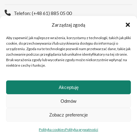
Telefon: (+48 61) 885 05 00
Zarządzaj zgodą
Strona WWW:
https://wco.pl
Aby zapewnić jak najlepsze wrażenia, korzystamy z technologii, takich jak pliki
cookie, do przechowywania i/lub uzyskiwania dostępu do informacji o
urządzeniu. Zgoda na te technologie pozwoli nam przetwarzać dane, takie jak
zachowanie podczas przeglądania lub unikalne identyfikatory na tej stronie.
Brak wyrażenia zgody lub wycofanie zgody może niekorzystnie wpłynąć na
niektóre cechy i funkcje.
Akceptuję
Copyright © 2026 Wielkopolskie Centrum Onkologii
Odmów
Zobacz preferencje
Polski
English
(
Angielski
)
Polityka cookies
Polityka prywatności