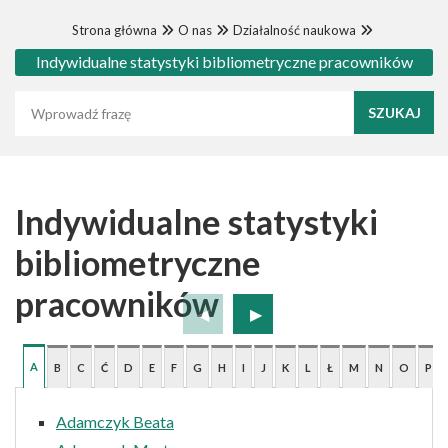
Strona główna
O nas
Działalność naukowa
Indywidualne statystyki bibliometryczne pracowników
Wyszukaj frazę
Indywidualne statystyki
bibliometryczne
pracowników
A
B
C
Ć
D
E
F
G
H
I
J
K
L
Ł
M
N
O
P
Adamczyk Beata