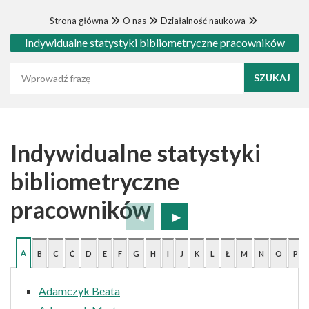
Strona główna
O nas
Działalność naukowa
Indywidualne statystyki bibliometryczne pracowników
Wyszukaj frazę
Indywidualne statystyki
bibliometryczne
pracowników
A
B
C
Ć
D
E
F
G
H
I
J
K
L
Ł
M
N
O
P
Adamczyk Beata