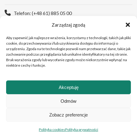
Telefon: (+48 61) 885 05 00
Zarządzaj zgodą
Strona WWW:
https://wco.pl
Aby zapewnić jak najlepsze wrażenia, korzystamy z technologii, takich jak pliki
cookie, do przechowywania i/lub uzyskiwania dostępu do informacji o
urządzeniu. Zgoda na te technologie pozwoli nam przetwarzać dane, takie jak
zachowanie podczas przeglądania lub unikalne identyfikatory na tej stronie.
Brak wyrażenia zgody lub wycofanie zgody może niekorzystnie wpłynąć na
niektóre cechy i funkcje.
Akceptuję
Copyright © 2026 Wielkopolskie Centrum Onkologii
Odmów
Zobacz preferencje
Polski
English
(
Angielski
)
Polityka cookies
Polityka prywatności