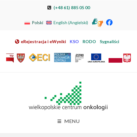
Przeskocz do nawigacji
Przeskocz do treści
Przeskocz do stopki
Przejdź do mapy strony
Przejdź do elektronicznej rejestracji pacjenta
(+48 61) 885 05 00
Polski
English
(
Angielski
)
eRejestracja i eWyniki
KSO
RODO
Sygnaliści
MENU