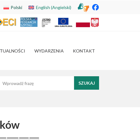
Polski
English
(
Angielski
)
TUALNOŚCI
WYDARZENIA
KONTAKT
yszukaj frazę
ików