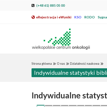
Przeskocz do nawigacji
Przeskocz do treści
Przeskocz do stopki
Przejdź do mapy strony
Przejdź do elektronicznej rejestracji pacjenta
(+48 61) 885 05 00
eRejestracja i eWyniki
KSO
RODO
Sygnal
Strona główna
O nas
Działalność naukowa
Indywidualne statystyki bi
Indywidualne statys