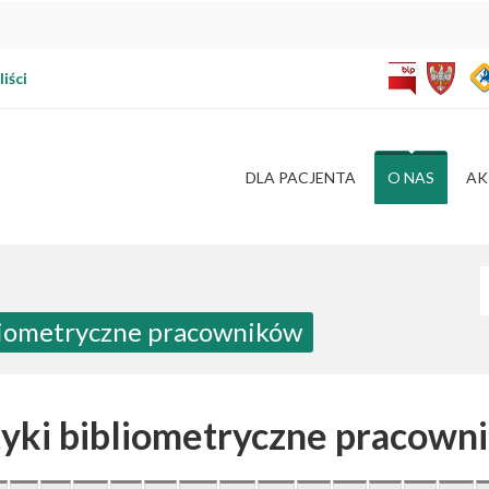
iści
DLA PACJENTA
O NAS
AK
W
bliometryczne pracowników
tyki bibliometryczne pracown