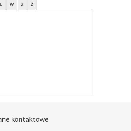
U
W
Z
Ż
ane kontaktowe