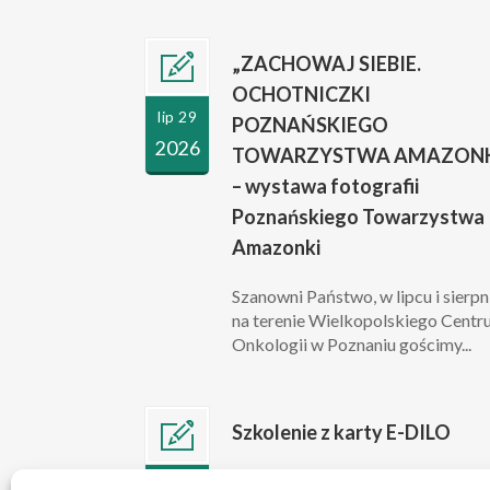
„ZACHOWAJ SIEBIE.
OCHOTNICZKI
lip 29
POZNAŃSKIEGO
2026
TOWARZYSTWA AMAZONK
– wystawa fotografii
Poznańskiego Towarzystwa
Amazonki
Szanowni Państwo, w lipcu i sierpn
na terenie Wielkopolskiego Cent
Onkologii w Poznaniu gościmy...
Szkolenie z karty E-DILO
Szanowni Państwo, w związku z
lip 10