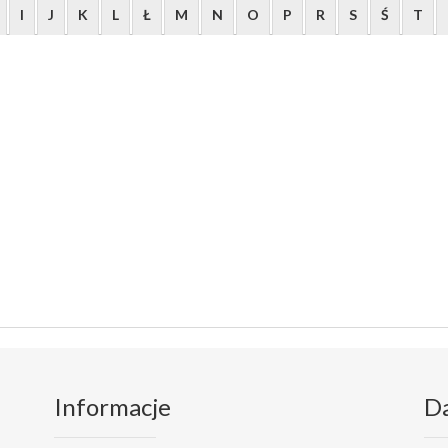
I
J
K
L
Ł
M
N
O
P
R
S
Ś
T
Informacje
D