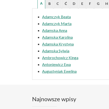
A
B
C
Ć
D
E
F
G
H
Adamczyk Beata
Adamczyk Marta
Adamska Anna
Adamska Karolina
Adamska Krystyna
Adamska Sylwia
Ambrochowicz Kinga
Antoniewicz Ewa
Augustyniak Ewelina
Najnowsze wpisy