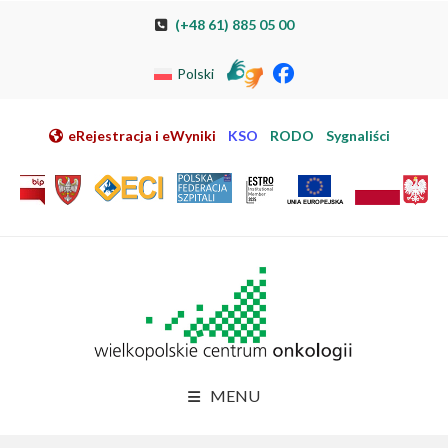
Przeskocz do nawigacji
Przeskocz do treści
Przeskocz do stopki
Przejdź do mapy strony
Przejdź do elektronicznej rejestracji pacjenta
(+48 61) 885 05 00
Polski
eRejestracja i eWyniki
KSO
RODO
Sygnaliści
MENU