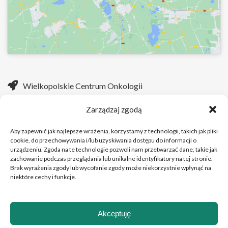
Wielkopolskie Centrum Onkologii
ul. Garbary 15
Zarządzaj zgodą
61-866 Poznań
Aby zapewnić jak najlepsze wrażenia, korzystamy z technologii, takich jak pliki
Telefon: (+48 61) 885 05 00
cookie, do przechowywania i/lub uzyskiwania dostępu do informacji o
urządzeniu. Zgoda na te technologie pozwoli nam przetwarzać dane, takie jak
zachowanie podczas przeglądania lub unikalne identyfikatory na tej stronie.
Brak wyrażenia zgody lub wycofanie zgody może niekorzystnie wpłynąć na
Strona WWW:
https://wco.pl
niektóre cechy i funkcje.
Akceptuję