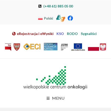
Przeskocz do nawigacji
Przeskocz do treści
Przeskocz do stopki
Przejdź do mapy strony
Przejdź do elektronicznej rejestracji pacjenta
(+48 61) 885 05 00
Polski
eRejestracja i eWyniki
KSO
RODO
Sygnaliści
MENU