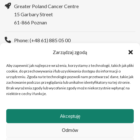
Greater Poland Cancer Centre
15 Garbary Street
61-866 Poznan
Phone: (+48 61) 885 05 00
Zarządzaj zgodą
WWW:
https://wco.pl/en
Aby zapewnić jak najlepsze wrażenia, korzystamy z technologii, takich jak pliki
cookie, do przechowywania i/lub uzyskiwania dostępu do informacji o
urządzeniu. Zgoda na te technologie pozwoli nam przetwarzać dane, takie jak
zachowanie podczas przeglądania lub unikalne identyfikatory na tej stronie.
Brak wyrażenia zgody lub wycofanie zgody może niekorzystnie wpłynąć na
niektóre cechy i funkcje.
Akceptuję
Copyright © 2026Greater Poland Cancer Centre
Odmów