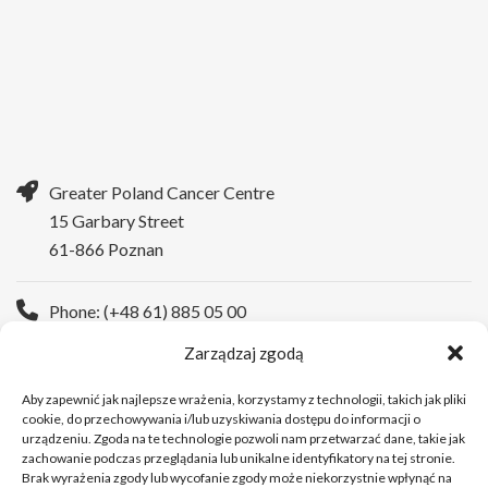
Greater Poland Cancer Centre
15 Garbary Street
61-866 Poznan
Phone: (+48 61) 885 05 00
Zarządzaj zgodą
WWW:
https://wco.pl/en
Aby zapewnić jak najlepsze wrażenia, korzystamy z technologii, takich jak pliki
cookie, do przechowywania i/lub uzyskiwania dostępu do informacji o
urządzeniu. Zgoda na te technologie pozwoli nam przetwarzać dane, takie jak
zachowanie podczas przeglądania lub unikalne identyfikatory na tej stronie.
Brak wyrażenia zgody lub wycofanie zgody może niekorzystnie wpłynąć na