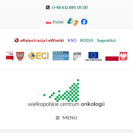
Przeskocz do nawigacji
Przeskocz do treści
Przeskocz do stopki
Przejdź do mapy strony
Przejdź do elektronicznej rejestracji pacjenta
(+48 61) 885 05 00
Polski
eRejestracja i eWyniki
KSO
RODO
Sygnaliści
MENU