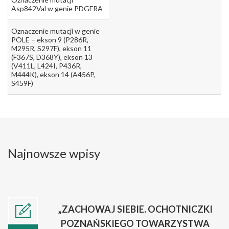
Asp842Val w genie PDGFRA
Oznaczenie mutacji w genie
POLE – ekson 9 (P286R,
M295R, S297F), ekson 11
(F367S, D368Y), ekson 13
(V411L, L424I, P436R,
M444K), ekson 14 (A456P,
S459F)
Najnowsze wpisy
„ZACHOWAJ SIEBIE. OCHOTNICZKI
POZNAŃSKIEGO TOWARZYSTWA