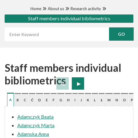
Home
About us
Research activity
Staff members individual bibliometrics
Wyszukaj frazę
Staff members individual
bibliometrics
A
B
C
Ć
D
E
F
G
H
I
J
K
L
Ł
M
N
O
P
Adamczyk Beata
Adamczyk Marta
Adamska Anna