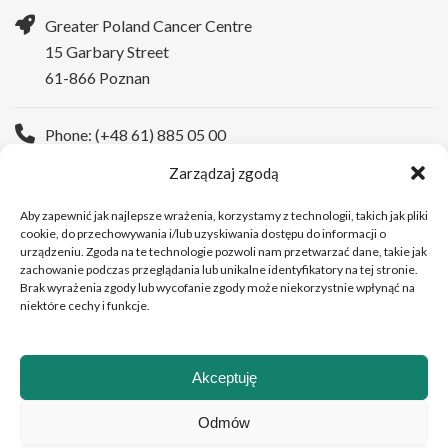
Greater Poland Cancer Centre
15 Garbary Street
61-866 Poznan
Phone: (+48 61) 885 05 00
Zarządzaj zgodą
WWW:
https://wco.pl/en
Aby zapewnić jak najlepsze wrażenia, korzystamy z technologii, takich jak pliki
cookie, do przechowywania i/lub uzyskiwania dostępu do informacji o
urządzeniu. Zgoda na te technologie pozwoli nam przetwarzać dane, takie jak
zachowanie podczas przeglądania lub unikalne identyfikatory na tej stronie.
Brak wyrażenia zgody lub wycofanie zgody może niekorzystnie wpłynąć na
niektóre cechy i funkcje.
Akceptuję
Copyright © 2026Greater Poland Cancer Centre
Odmów