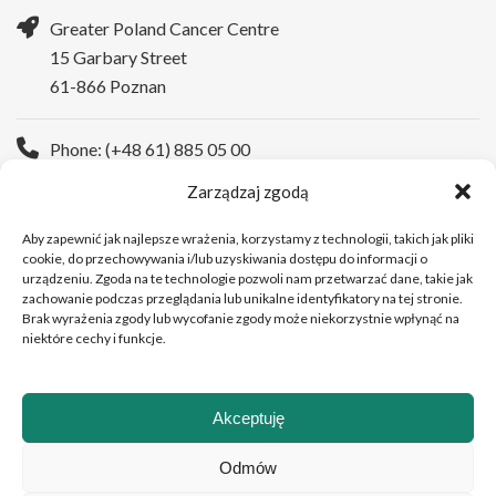
Greater Poland Cancer Centre
15 Garbary Street
61-866 Poznan
Phone: (+48 61) 885 05 00
Zarządzaj zgodą
WWW:
https://wco.pl/en
Aby zapewnić jak najlepsze wrażenia, korzystamy z technologii, takich jak pliki
cookie, do przechowywania i/lub uzyskiwania dostępu do informacji o
urządzeniu. Zgoda na te technologie pozwoli nam przetwarzać dane, takie jak
zachowanie podczas przeglądania lub unikalne identyfikatory na tej stronie.
Brak wyrażenia zgody lub wycofanie zgody może niekorzystnie wpłynąć na
niektóre cechy i funkcje.
Akceptuję
Copyright © 2026Greater Poland Cancer Centre
Odmów