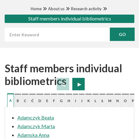
Home
About us
Research activity
Staff members individual bibliometrics
Wyszukaj frazę
Staff members individual
bibliometrics
A
B
C
Ć
D
E
F
G
H
I
J
K
L
Ł
M
N
O
P
Adamczyk Beata
Adamczyk Marta
Adamska Anna