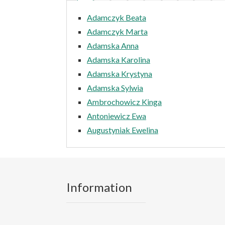
Adamczyk Beata
Adamczyk Marta
Adamska Anna
Adamska Karolina
Adamska Krystyna
Adamska Sylwia
Ambrochowicz Kinga
Antoniewicz Ewa
Augustyniak Ewelina
Information