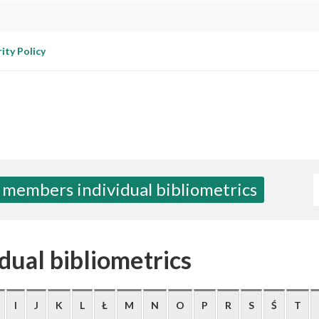
ity Policy
W
 members individual bibliometrics
dual bibliometrics
I
J
K
L
Ł
M
N
O
P
R
S
Ś
T