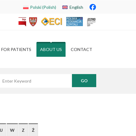
Polski
(
Polish
)
English
FOR PATIENTS
ABOUT US
CONTACT
yszukaj frazę
U
W
Z
Ż