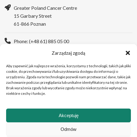
Greater Poland Cancer Centre
15 Garbary Street
61-866 Poznan
Phone: (+48 61) 885 05 00
Zarządzaj zgodą
WWW:
https://wco.pl/en
Aby zapewnić jak najlepsze wrażenia, korzystamy z technologii, takich jak pliki
cookie, do przechowywania i/lub uzyskiwania dostępu do informacji o
urządzeniu. Zgoda na te technologie pozwoli nam przetwarzać dane, takie jak
zachowanie podczas przeglądania lub unikalne identyfikatory na tej stronie.
Brak wyrażenia zgody lub wycofanie zgody może niekorzystnie wpłynąć na
niektóre cechy i funkcje.
Akceptuję
Copyright © 2026Greater Poland Cancer Centre
Odmów