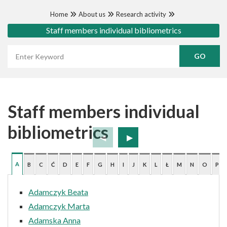
Home
About us
Research activity
Staff members individual bibliometrics
Wyszukaj frazę
Staff members individual
bibliometrics
A
B
C
Ć
D
E
F
G
H
I
J
K
L
Ł
M
N
O
P
Adamczyk Beata
Adamczyk Marta
Adamska Anna