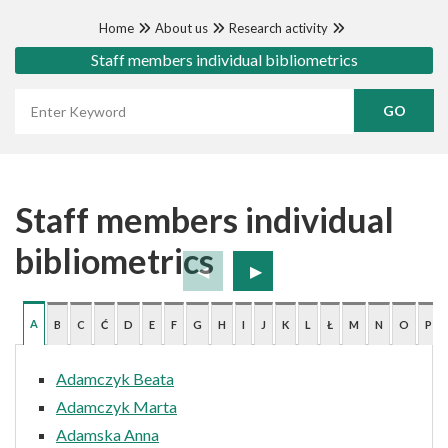
Home
About us
Research activity
Staff members individual bibliometrics
Wyszukaj frazę
Staff members individual
bibliometrics
A
B
C
Ć
D
E
F
G
H
I
J
K
L
Ł
M
N
O
P
Adamczyk Beata
Adamczyk Marta
Adamska Anna