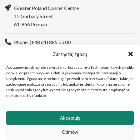
Greater Poland Cancer Centre
15 Garbary Street
61-866 Poznan
Phone: (+48 61) 885 05 00
Zarządzaj zgodą
WWW:
https://wco.pl/en
Aby zapewnić jak najlepsze wrażenia, korzystamy z technologii, takich jak pliki
cookie, do przechowywania i/lub uzyskiwania dostępu do informacji o
urządzeniu. Zgoda na te technologie pozwoli nam przetwarzać dane, takie jak
zachowanie podczas przeglądania lub unikalne identyfikatory na tej stronie.
Brak wyrażenia zgody lub wycofanie zgody może niekorzystnie wpłynąć na
niektóre cechy i funkcje.
Akceptuję
Copyright © 2026Greater Poland Cancer Centre
Odmów