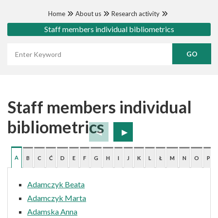
Home
About us
Research activity
Staff members individual bibliometrics
Wyszukaj frazę
Staff members individual
bibliometrics
A
B
C
Ć
D
E
F
G
H
I
J
K
L
Ł
M
N
O
P
Adamczyk Beata
Adamczyk Marta
Adamska Anna