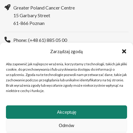
Greater Poland Cancer Centre
15 Garbary Street
61-866 Poznan
Phone: (+48 61) 885 05 00
Zarządzaj zgodą
WWW:
https://wco.pl/en
Aby zapewnić jak najlepsze wrażenia, korzystamy z technologii, takich jak pliki
cookie, do przechowywania i/lub uzyskiwania dostępu do informacji o
urządzeniu. Zgoda na te technologie pozwoli nam przetwarzać dane, takie jak
zachowanie podczas przeglądania lub unikalne identyfikatory na tej stronie.
Brak wyrażenia zgody lub wycofanie zgody może niekorzystnie wpłynąć na
niektóre cechy i funkcje.
Akceptuję
Copyright © 2026Greater Poland Cancer Centre
Odmów