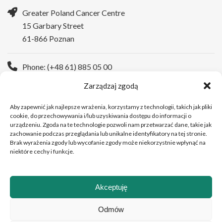
Greater Poland Cancer Centre
15 Garbary Street
61-866 Poznan
Phone: (+48 61) 885 05 00
Zarządzaj zgodą
WWW:
https://wco.pl/en
Aby zapewnić jak najlepsze wrażenia, korzystamy z technologii, takich jak pliki
cookie, do przechowywania i/lub uzyskiwania dostępu do informacji o
urządzeniu. Zgoda na te technologie pozwoli nam przetwarzać dane, takie jak
zachowanie podczas przeglądania lub unikalne identyfikatory na tej stronie.
Brak wyrażenia zgody lub wycofanie zgody może niekorzystnie wpłynąć na
niektóre cechy i funkcje.
Akceptuję
Copyright © 2026Greater Poland Cancer Centre
Odmów