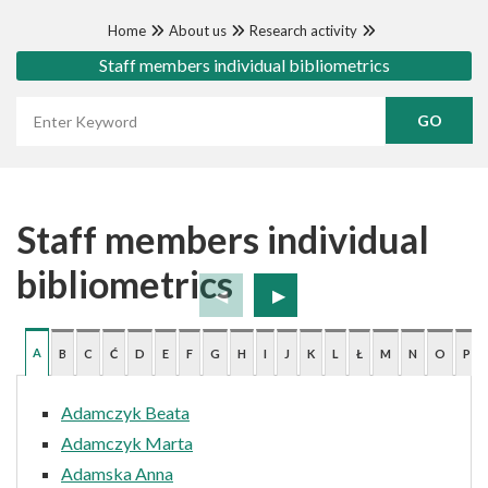
Home
About us
Research activity
Staff members individual bibliometrics
Wyszukaj frazę
Staff members individual
bibliometrics
A
B
C
Ć
D
E
F
G
H
I
J
K
L
Ł
M
N
O
P
Adamczyk Beata
Adamczyk Marta
Adamska Anna